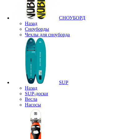
СНОУБОРД
Назад
Сноуборды
Чехлы для сноуборда
SUP
Назад
SUP-доски
Весла
Насосы