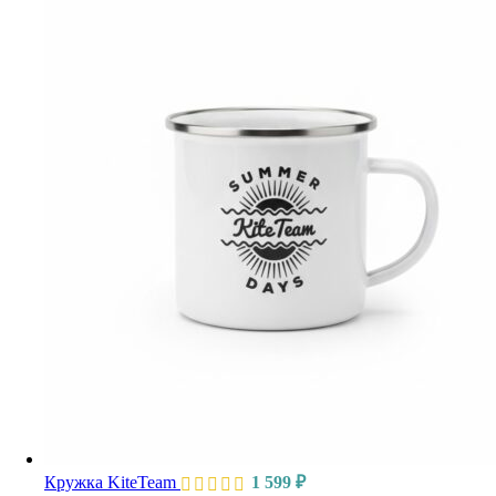
Кружка KiteTeam
1 599
₽