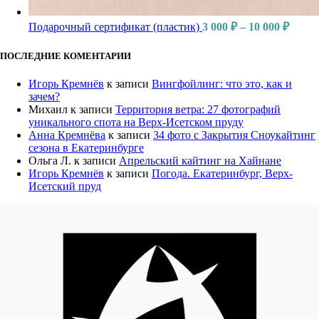
Подарочный сертификат (пластик)
3 000
₽
–
10 000
₽
ПОСЛЕДНИЕ КОМЕНТАРИИ
Игорь Кремнёв
к записи
Вингфойлинг: что это, как и
зачем?
Михаил
к записи
Территория ветра: 27 фотографий
уникального спота на Верх-Исетском пруду
Анна Кремнёва
к записи
34 фото с Закрытия Сноукайтинг
сезона в Екатеринбурге
Ольга Л.
к записи
Апрельский кайтинг на Хайнане
Игорь Кремнёв
к записи
Погода. Екатеринбург, Верх-
Исетский пруд