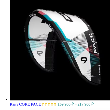
Кайт CORE PACE
169 900
₽
–
217 900
₽