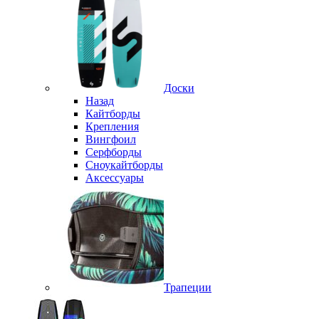
Доски
Назад
Кайтборды
Крепления
Вингфоил
Серфборды
Сноукайтборды
Аксессуары
Трапеции