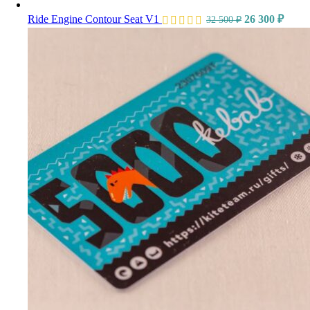
Ride Engine Contour Seat V1
26 300
₽
32 500
₽