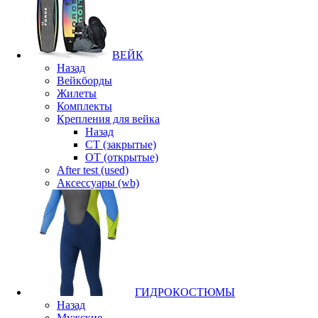
ВЕЙК
Назад
Вейкборды
Жилеты
Комплекты
Крепления для вейка
Назад
CT (закрытые)
OT (открытые)
After test (used)
Аксессуары (wb)
ГИДРОКОСТЮМЫ
Назад
Мужские