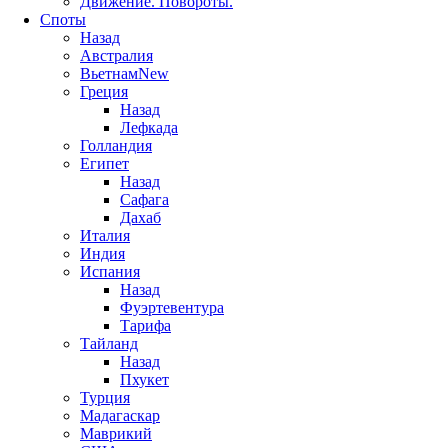
Движение. Повороты.
Споты
Назад
Австралия
Вьетнам
New
Греция
Назад
Лефкада
Голландия
Египет
Назад
Сафага
Дахаб
Италия
Индия
Испания
Назад
Фуэртевентура
Тарифа
Тайланд
Назад
Пхукет
Турция
Мадагаскар
Маврикий