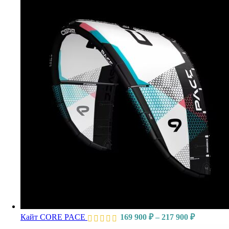
Кайт CORE PACE
169 900
₽
–
217 900
₽