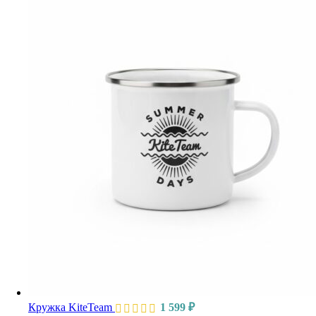
Кружка KiteTeam
1 599
₽