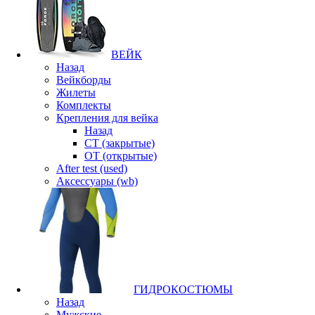
ВЕЙК
Назад
Вейкборды
Жилеты
Комплекты
Крепления для вейка
Назад
CT (закрытые)
OT (открытые)
After test (used)
Аксессуары (wb)
ГИДРОКОСТЮМЫ
Назад
Мужские