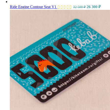
Ride Engine Contour Seat V1
26 300
₽
32 500
₽