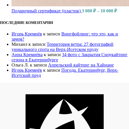
Подарочный сертификат (пластик)
3 000
₽
–
10 000
₽
ПОСЛЕДНИЕ КОМЕНТАРИИ
Игорь Кремнёв
к записи
Вингфойлинг: что это, как и
зачем?
Михаил
к записи
Территория ветра: 27 фотографий
уникального спота на Верх-Исетском пруду
Анна Кремнёва
к записи
34 фото с Закрытия Сноукайтинг
сезона в Екатеринбурге
Ольга Л.
к записи
Апрельский кайтинг на Хайнане
Игорь Кремнёв
к записи
Погода. Екатеринбург, Верх-
Исетский пруд