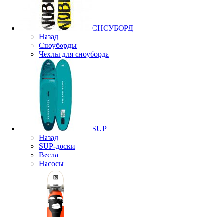
СНОУБОРД
Назад
Сноуборды
Чехлы для сноуборда
SUP
Назад
SUP-доски
Весла
Насосы