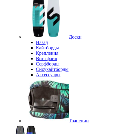
Доски
Назад
Кайтборды
Крепления
Вингфоил
Серфборды
Сноукайтборды
Аксессуары
Трапеции