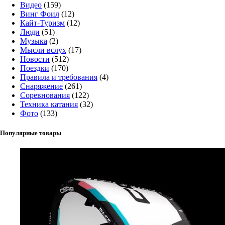
Видео
(159)
Винг Фоил
(12)
Кайт-Туризм
(12)
Люди
(51)
Музыка
(2)
Мысли вслух
(17)
Новости
(512)
Поездки
(170)
Правила и требования
(4)
Снаряжение
(261)
Соревнования
(122)
Техника катания
(32)
Фото
(133)
Популярные товары