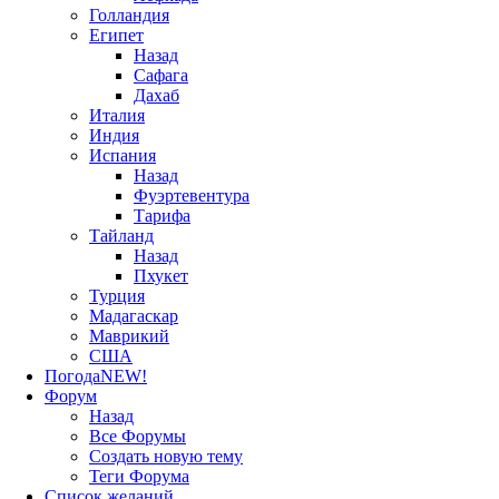
Голландия
Египет
Назад
Сафага
Дахаб
Италия
Индия
Испания
Назад
Фуэртевентура
Тарифа
Тайланд
Назад
Пхукет
Турция
Мадагаскар
Маврикий
США
Погода
NEW!
Форум
Назад
Все Форумы
Создать новую тему
Теги Форума
Список желаний