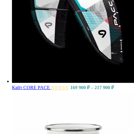
Кайт CORE PACE
169 900
₽
–
217 900
₽