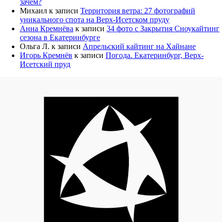
зачем?
Михаил
к записи
Территория ветра: 27 фотографий
уникального спота на Верх-Исетском пруду
Анна Кремнёва
к записи
34 фото с Закрытия Сноукайтинг
сезона в Екатеринбурге
Ольга Л.
к записи
Апрельский кайтинг на Хайнане
Игорь Кремнёв
к записи
Погода. Екатеринбург, Верх-
Исетский пруд