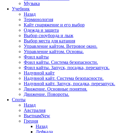
Музыка
Учебник
Назад
Терминология
Кайт снаряжение и его выбор
Одежда и защита
Выбор сноуборда и лыж
Выбор места для катания
Управление кайтом. Ветровое окно.
Управление кайтом. Основы.
Фоил кайты
Фоил кайты. Система безопасности.
Фоил кайты. Запуск, посадка, перезапуск.
Надувной кайт
Надувной кайт. Система безопасности.
Надувной кайт. Запуск, посадка, перезапуск.
Движение. Основные понятия.
Движение. Повороты.
Споты
Назад
Австралия
Вьетнам
New
Греция
Назад
Лефкада