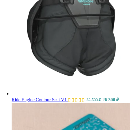
Ride Engine Contour Seat V1
26 300
₽
32 500
₽