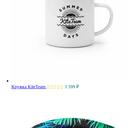
Кружка KiteTeam
1 599
₽