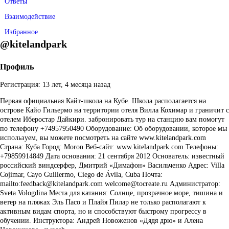
Ответы
Взаимодействие
Избранное
@kitelandpark
Профиль
Регистрация: 13 лет, 4 месяца назад
Первая официальная Кайт-школа на Кубе. Школа располагается на
острове Кайо Гильермо на территории отеля Вилла Кохимар и граничит с
отелем Иберостар Дайкири. забронировать тур на станцию вам помогут
по телефону +74957950490 Оборудование: Об оборудовании, которое мы
используем, вы можете посмотреть на сайте www.kitelandpark.com
Страна: Куба Город: Moron Веб-сайт: www.kitelandpark.com Телефоны:
+79859914849 Дата основания: 21 сентября 2012 Основатель: известный
российский виндсерфер, Дмитрий «Димафон» Васильченко Адрес: Villa
Cojimar, Cayo Guillermo, Ciego de Ávila, Cuba Почта:
mailto:feedback@kitelandpark.com welcome@tocreate.ru Администратор:
Sveta Vologdina Места для катания: Солнце, прозрачное море, тишина и
ветер на пляжах Эль Пасо и Плайя Пилар не только располагают к
активным видам спорта, но и способствуют быстрому прогрессу в
обучении. Инструктора: Андрей Новоженов «Дядя дрю» и Алена