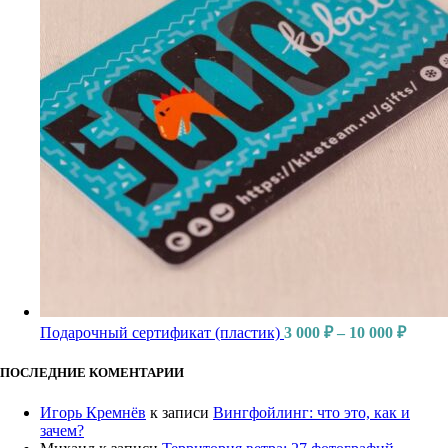
Диапа
Подарочный сертификат (пластик)
3 000
₽
–
10 000
₽
цен:
3
ПОСЛЕДНИЕ КОМЕНТАРИИ
000 ₽
–
Игорь Кремнёв
к записи
Вингфойлинг: что это, как и
10
зачем?
000 ₽