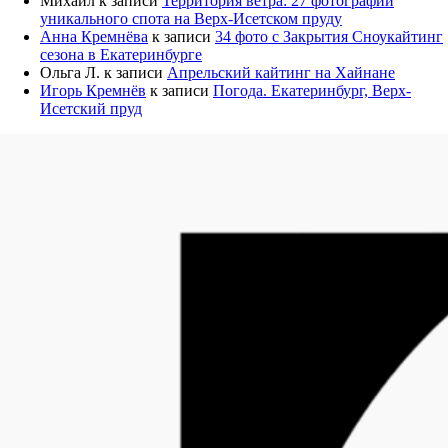
Михаил
к записи
Территория ветра: 27 фотографий
уникального спота на Верх-Исетском пруду
Анна Кремнёва
к записи
34 фото с Закрытия Сноукайтинг
сезона в Екатеринбурге
Ольга Л.
к записи
Апрельский кайтинг на Хайнане
Игорь Кремнёв
к записи
Погода. Екатеринбург, Верх-
Исетский пруд