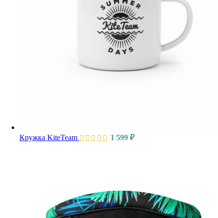
Кружка KiteTeam
1 599
₽