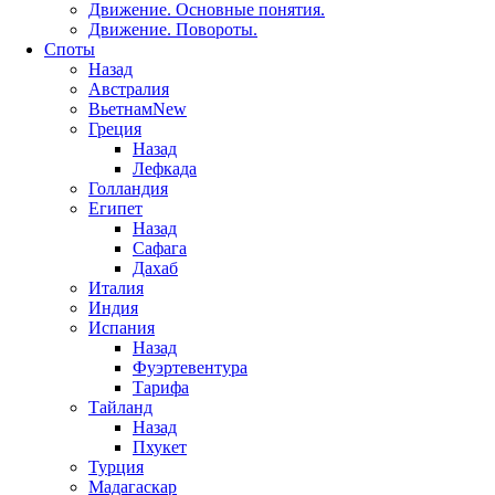
Движение. Основные понятия.
Движение. Повороты.
Споты
Назад
Австралия
Вьетнам
New
Греция
Назад
Лефкада
Голландия
Египет
Назад
Сафага
Дахаб
Италия
Индия
Испания
Назад
Фуэртевентура
Тарифа
Тайланд
Назад
Пхукет
Турция
Мадагаскар