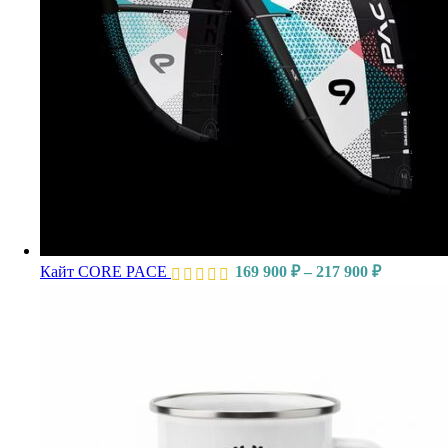
Диапазон
Кайт CORE PACE
169 900
₽
–
217 900
₽
цен:
169
900 ₽
–
217
900 ₽