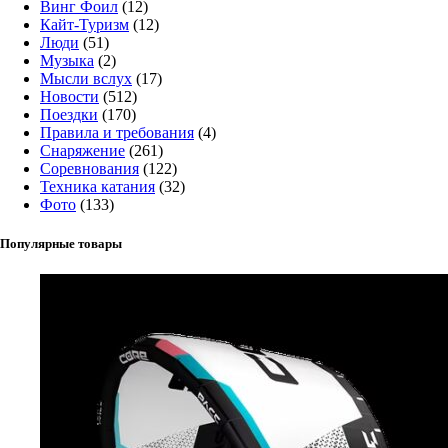
Винг Фоил
(12)
Кайт-Туризм
(12)
Люди
(51)
Музыка
(2)
Мысли вслух
(17)
Новости
(512)
Поездки
(170)
Правила и требования
(4)
Снаряжение
(261)
Соревнования
(122)
Техника катания
(32)
Фото
(133)
Популярные товары