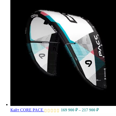
Кайт CORE PACE
169 900
₽
–
217 900
₽