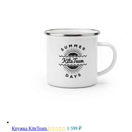
Кружка KiteTeam
1 599
₽