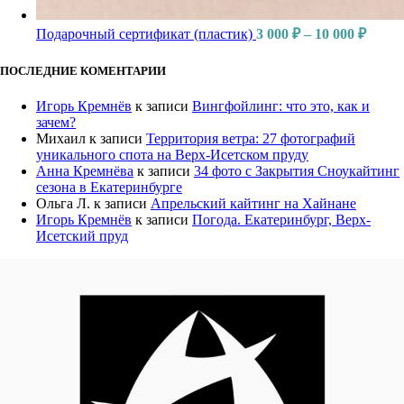
Подарочный сертификат (пластик)
3 000
₽
–
10 000
₽
ПОСЛЕДНИЕ КОМЕНТАРИИ
Игорь Кремнёв
к записи
Вингфойлинг: что это, как и
зачем?
Михаил
к записи
Территория ветра: 27 фотографий
уникального спота на Верх-Исетском пруду
Анна Кремнёва
к записи
34 фото с Закрытия Сноукайтинг
сезона в Екатеринбурге
Ольга Л.
к записи
Апрельский кайтинг на Хайнане
Игорь Кремнёв
к записи
Погода. Екатеринбург, Верх-
Исетский пруд