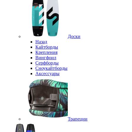
Доски
Назад
Кайтборды
Крепления
Вингфоил
Серфборды
Сноукайтборды
Аксессуары
Трапеции