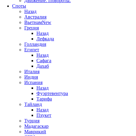
Движение. Повороты.
Споты
Назад
Австралия
Вьетнам
New
Греция
Назад
Лефкада
Голландия
Египет
Назад
Сафага
Дахаб
Италия
Индия
Испания
Назад
Фуэртевентура
Тарифа
Тайланд
Назад
Пхукет
Турция
Мадагаскар
Маврикий