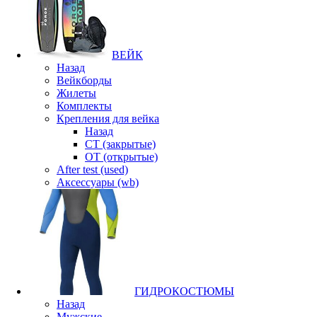
ВЕЙК
Назад
Вейкборды
Жилеты
Комплекты
Крепления для вейка
Назад
CT (закрытые)
OT (открытые)
After test (used)
Аксессуары (wb)
ГИДРОКОСТЮМЫ
Назад
Мужские