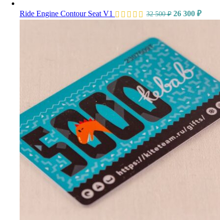
Ride Engine Contour Seat V1
26 300
₽
32 500
₽