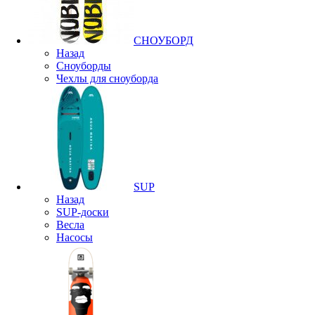
СНОУБОРД
Назад
Сноуборды
Чехлы для сноуборда
SUP
Назад
SUP-доски
Весла
Насосы