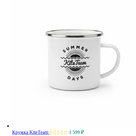
Кружка KiteTeam
1 599
₽