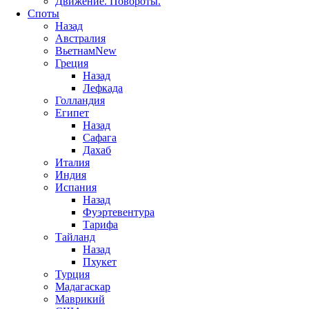
Движение. Повороты.
Споты
Назад
Австралия
Вьетнам
New
Греция
Назад
Лефкада
Голландия
Египет
Назад
Сафага
Дахаб
Италия
Индия
Испания
Назад
Фуэртевентура
Тарифа
Тайланд
Назад
Пхукет
Турция
Мадагаскар
Маврикий