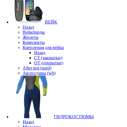
ВЕЙК
Назад
Вейкборды
Жилеты
Комплекты
Крепления для вейка
Назад
CT (закрытые)
OT (открытые)
After test (used)
Аксессуары (wb)
ГИДРОКОСТЮМЫ
Назад
Мужские