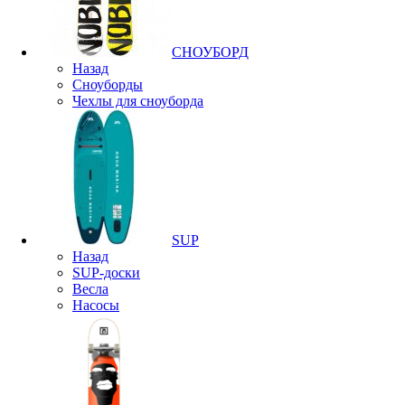
СНОУБОРД
Назад
Сноуборды
Чехлы для сноуборда
SUP
Назад
SUP-доски
Весла
Насосы