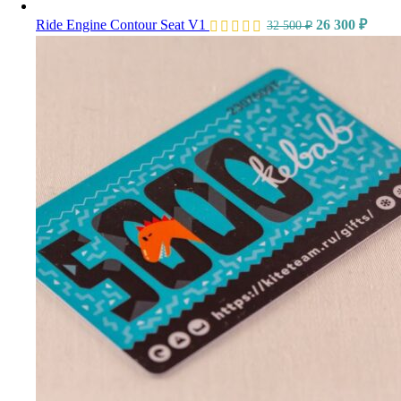
Ride Engine Contour Seat V1
26 300
₽
32 500
₽