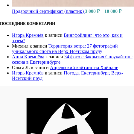
Подарочный сертификат (пластик)
3 000
₽
–
10 000
₽
ПОСЛЕДНИЕ КОМЕНТАРИИ
Игорь Кремнёв
к записи
Вингфойлинг: что это, как и
зачем?
Михаил
к записи
Территория ветра: 27 фотографий
уникального спота на Верх-Исетском пруду
Анна Кремнёва
к записи
34 фото с Закрытия Сноукайтинг
сезона в Екатеринбурге
Ольга Л.
к записи
Апрельский кайтинг на Хайнане
Игорь Кремнёв
к записи
Погода. Екатеринбург, Верх-
Исетский пруд