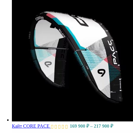
Кайт CORE PACE
169 900
₽
–
217 900
₽