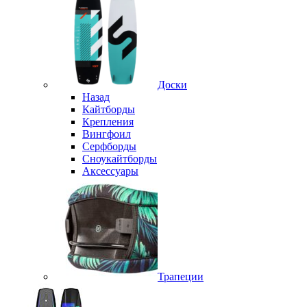
Доски
Назад
Кайтборды
Крепления
Вингфоил
Серфборды
Сноукайтборды
Аксессуары
Трапеции