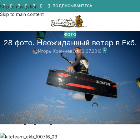
Мы в Telegram
ПОДПИСЫВАЙТЕСЬ
Skip to navigation
Skip to main content
ФОТО
28 фото. Неожиданный ветер в Екб.
0
Игорь Кремнёв
От 10.07.2016
Неожиданный прогноз пришел в Екб.
Западный ветер все же приходит более сильный чем пишет
прогноз, поэтому 8-12 метров в секунду мы сегодня взяли.
Хороший день с отличной компанией. Смотрим фото)