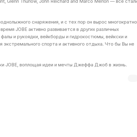
, Glenn Thurlow, John Reichard and Marco Merlon — все стал
воднолыжного снаряжения, и с тех пор он вырос многократно
время JOBE активно развивается в других различных
 фалы и рукоядки, вейкборды и гидрокостюмы, вейкски и
я экстремального спорта и активного отдыха. Что бы Вы не
арки JOBE, воплощая идеи и мечты Джеффа Джоб в жизнь.