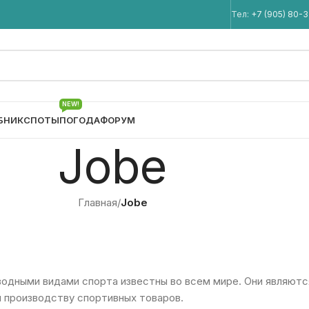
Мы в Telegram
Тел:
+7 (905) 80-
NEW!
БНИК
СПОТЫ
ПОГОДА
ФОРУМ
Jobe
Главная
/
Jobe
водными видами спорта известны во всем мире. Они являютс
 производству спортивных товаров.