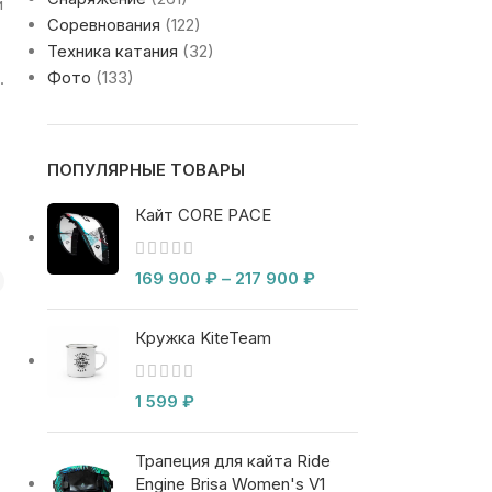
и
Соревнования
(122)
Техника катания
(32)
Фото
(133)
.
ПОПУЛЯРНЫЕ ТОВАРЫ
Кайт CORE PACE
169 900
₽
–
217 900
₽
Кружка KiteTeam
1 599
₽
Трапеция для кайта Ride
Engine Brisa Women's V1