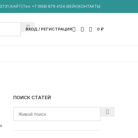
33731
(КАЙТ)
Тел:
+7 (958) 879 4124
(ВЕЙК)
КОНТАКТЫ
ВХОД / РЕГИСТРАЦИЯ
0
₽
ПОИСК СТАТЕЙ
я