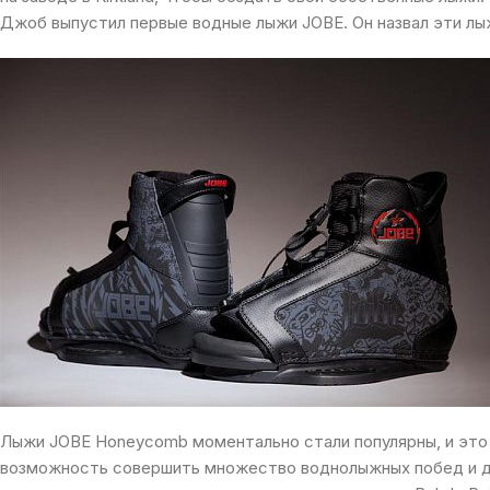
Джоб выпустил первые водные лыжи JOBE. Он назвал эти лыж
Лыжи JOBE Honeycomb моментально стали популярны, и это
возможность совершить множество воднолыжных побед и д