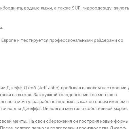
кбординга, водные лыжи, а также SUP, гидроодежду, жилет
я.
 Европе и тестируется профессиональными райдерами со
ик Джефф Джоб (Jeff Jobe) пребывал в плохом настроении 
ания на лыжах. За кружкой холодного пива он мечтал о
идел свою мечту: разработка водных лыжах со своим именем н
аточно для Джеффа. Он всегда мечтал о собственной марке.
ю своей мечты. На свои сбережения он построил новые формы
и. После долгого периода подготовки и производства Джефф