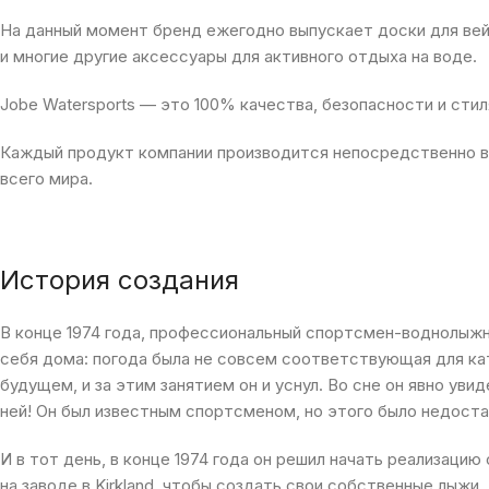
На данный момент бренд ежегодно выпускает доски для вей
и многие другие аксессуары для активного отдыха на воде.
Jobe Watersports — это 100% качества, безопасности и стил
Каждый продукт компании производится непосредственно в
всего мира.
История создания
В конце 1974 года, профессиональный спортсмен-воднолыжн
себя дома: погода была не совсем соответствующая для кат
будущем, и за этим занятием он и уснул. Во сне он явно ув
ней! Он был известным спортсменом, но этого было недост
И в тот день, в конце 1974 года он решил начать реализаци
на заводе в Kirkland, чтобы создать свои собственные лыж