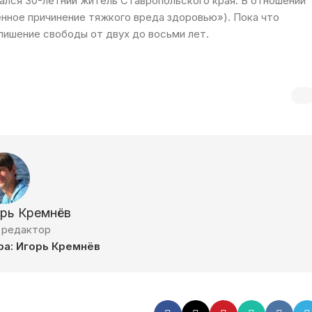
ался 30-летний житель Ставропольского края. В отношении
ленное причинение тяжкого вреда здоровью»). Пока что
 лишение свободы от двух до восьми лет.
орь Кремнёв
 редактор
ра: Игорь Кремнёв