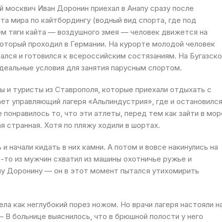
й москвич Иван Доронин приехал в Анапу сразу после
та мира по кайтбордингу (водный вид спорта, где под
м тяги кайта — воздушного змея — человек движется на
который проходил в Германии. На курорте молодой человек
ался и готовился к всероссийским состязаниям. На Бугазск
деальные условия для занятия парусным спортом.
ы и туристы из Ставрополя, которые приехали отдыхать с
ет управляющий лагеря «Альпиндустрия», где и остановилс
понравилось то, что эти атлеты, перед тем как зайти в мор
я странная. Хотя по пляжу ходили в шортах.
и начали кидать в них камни. А потом и вовсе накинулись на
о-то из мужчин схватил из машины охотничье ружье и
ану Доронину — он в этот момент пытался утихомирить
ела как неглубокий порез ножом. Но врачи лагеря настояли н
 В больнице выяснилось, что в брюшной полости у него