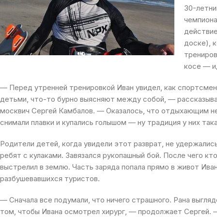
30-летни
чемпиона
действие
доске), 
трениров
косе — и
— Перед утренней тренировкой Иван увидел, как спортсмен
детьми, что-то бурно выясняют между собой, — рассказыва
москвич Сергей Камбалов. — Оказалось, что отдыхающим не 
снимали плавки и купались голышом — ну традиция у них така
Родители детей, когда увидели этот разврат, не удержались 
ребят с кулаками. Завязался рукопашный бой. После чего кт
выстрелил в землю. Часть заряда попала прямо в живот Ив
разбушевавшихся туристов.
— Сначала все подумали, что ничего страшного. Рана выгляд
том, чтобы Ивана осмотрел хирург, — продолжает Сергей. —