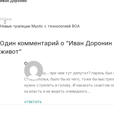
Иван Доронин
Новые
Новые трапеции Mystic c технологией BOA
Один комментарий о “
Иван Доронин 
живот
”
Олег
:
Чтоя скажу… при чем тут депутат? парень был 
Ставрополья, было бы из чего, тоже бы выстрел
нужно стрелять в голову. И накакать скаитом 
на власть и не видеть очевидного…
ОТВЕТИТЬ