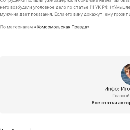
Сотрудники полиции уже задержали обидчика Ивана, им оказ
него возбудили уголовное дело по статье 111 УК РФ («Умыш
мужчина дает показания. Если его вину докажут, ему грозит
По материалам
«Комсомольская Правда»
Инфо: Иг
Главный
Все статьи авто