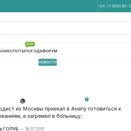
Мы в Telegram
Тел:
+7 (905) 80-
NEW!
БНИК
СПОТЫ
ПОГОДА
ФОРУМ
НОВОСТИ
лучил огнестрельно
живот
1
Автор:
Игорь Кремнёв
От 18.07.2011
дист из Москвы приехал в Анапу готовиться к
ваниям, а загремел в больницу.
а ГОЛУБ
— 18.07.2011