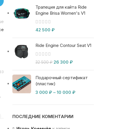
Трапеция для кайта Ride
Engine Brisa Women's V1
ше
ce
42 500
₽
Ride Engine Contour Seat V1
26 300
₽
32 500
₽
:33
Подарочный сертификат
(пластик)
3 000
₽
–
10 000
₽
ь
ПОСЛЕДНИЕ КОМЕНТАРИИ
Игорь Кремнёв
к записи