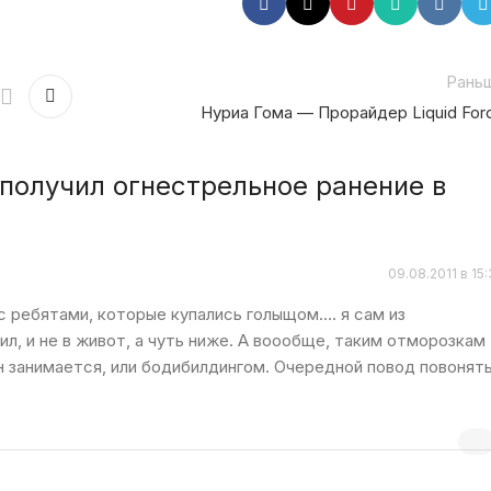
Рань
Нуриа Гома — Прорайдер Liquid For
получил огнестрельное ранение в
09.08.2011 в 15
с ребятами, которые купались голыщом…. я сам из
ил, и не в живот, а чуть ниже. А воообще, таким отморозкам
он занимается, или бодибилдингом. Очередной повод повонят