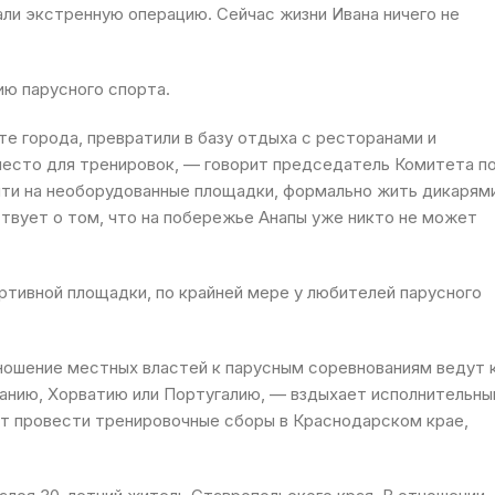
ли экстренную операцию. Сейчас жизни Ивана ничего не
ю парусного спорта.
те города, превратили в базу отдыха с ресторанами и
место для тренировок, — говорит председатель Комитета п
йти на необорудованные площадки, формально жить дикарям
ствует о том, что на побережье Анапы уже никто не может
тивной площадки, по крайней мере у любителей парусного
ношение местных властей к парусным соревнованиям ведут 
анию, Хорватию или Португалию, — вздыхает исполнительны
т провести тренировочные сборы в Краснодарском крае,