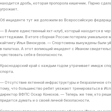
находится дробь, которая пропорола кишечник. Парню сдела
угрожает.
Об инциденте тут же доложили во Всероссийскую федераци
— В Анапе единственный яхт-клуб, который находится в чер
коттеджами. В итоге сборная России потеряла уникальное 
кайтингу Илья Винокуров. — Спортсмены вынуждены были у
в палатках. А этот вопиющий инцидент с Иваном свидетель
чувствовать себя в безопасности.
Краснодарский край с каждым годом утрачивает имидж спор
спорта.
— Отсутствие яхтенной инфраструктуры и безразличное от
тому, что большинство ребят уезжают тренироваться в Исп
директор ВФПС Оскар Конюхов. — Теперь же тем, кто реши
придется думать и о своей личной безопасности.