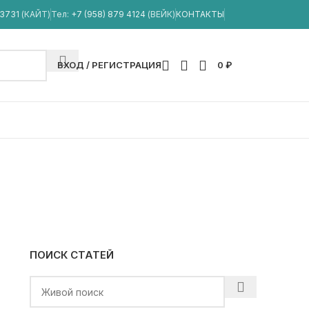
33731
(КАЙТ)
Тел:
+7 (958) 879 4124
(ВЕЙК)
КОНТАКТЫ
ВХОД / РЕГИСТРАЦИЯ
0
₽
е ранение в
ПОИСК СТАТЕЙ