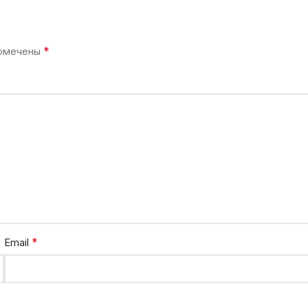
*
помечены
*
Email