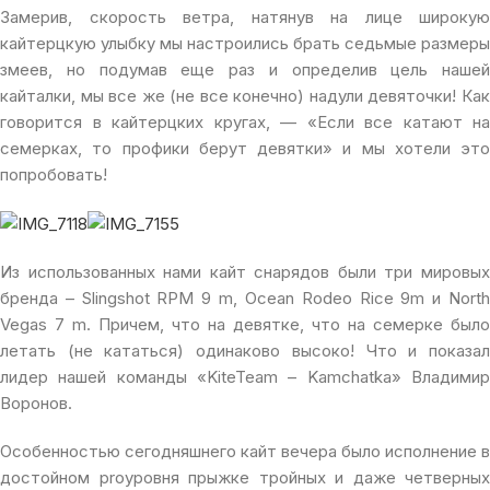
Замерив, скорость ветра, натянув на лице широкую
кайтерцкую улыбку мы настроились брать седьмые размеры
змеев, но подумав еще раз и определив цель нашей
кайталки, мы все же (не все конечно) надули девяточки! Как
говорится в кайтерцких кругах, — «Если все катают на
семерках, то профики берут девятки» и мы хотели это
попробовать!
Из использованных нами кайт снарядов были три мировых
бренда – Slingshot RPM 9 m, Ocean Rodeo Rice 9m и North
Vegas 7 m. Причем, что на девятке, что на семерке было
летать (не кататься) одинаково высоко! Что и показал
лидер нашей команды «KiteTeam – Kamchatka» Владимир
Воронов.
Особенностью сегодняшнего кайт вечера было исполнение в
достойном proуровня прыжке тройных и даже четверных