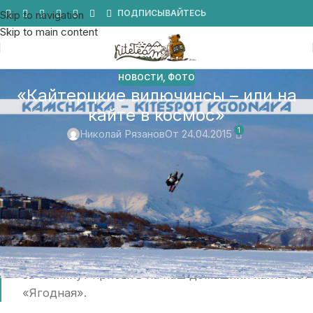
Мы в Telegram
ПОДПИСЫВАЙТЕСЬ
Skip to navigation
Skip to main content
НОВОСТИ
,
ФОТО
«Кайтерцкие вилючинсы – или на
кайте в космос»
1
Николай Рязанов
От 24.04.2015
Дождались, это был лучший сильный ветер за
зимний сезон, скорость которого составила 12-
15 м/с и порывы до 18 м/с, плотность которого
позволяла летать высоко и очень далеко. Сразу
после окончания рабочего дня, мы были готовы
за 15 минут прибыть на наш домашний кайт спот
«Ягодная».