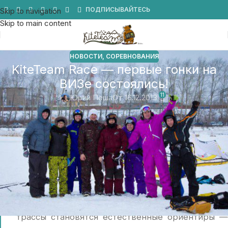
Мы в Telegram
ПОДПИСЫВАЙТЕСЬ
Skip to navigation
Skip to main content
НОВОСТИ
,
СОРЕВНОВАНИЯ
KiteTeam Race — первые гонки на
ВИЗе состоялись!
11
Юрий Пеша
От 16.12.2013
В субботу 14 декабря на акватории Верх-
Исетского пруда собрались 40 кайтеров из
Екатеринбурга, Миасса, Нижнего Тагила для
проведения первых гонок выходного дня на
проведения гонки KiteTeam Race! Кирилл
Литвинов предложил схему дистанции, которая
понравилась большинству потенциальных
участников. Идея Кирилла в том, что метками
трассы становятся естественные ориентиры —