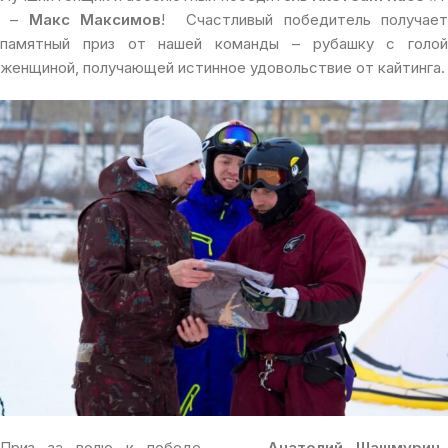
–
Макс Максимов
! Счастливый победитель получае
памятный приз от нашей команды – рубашку с голой
женщиной, получающей истинное удовольствие от кайтинга.
Приз за волю к победе —
Анатолий Шашмурин