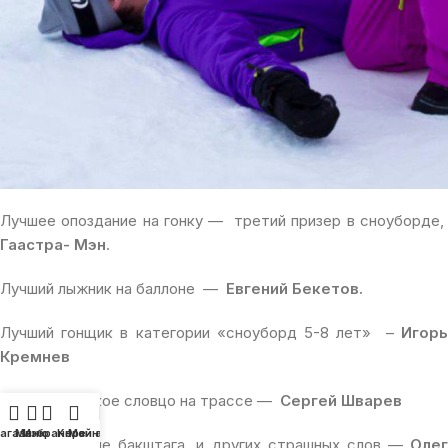
Лучшее опоздание на гонку — третий призер в сноуборде,
Гаастра- Мэн
.
Лучший лыжник на баллоне —
Евгений Бекетов.
Лучший гонщик в категории «сноуборд 5-8 лет» –
Игорь
Кремнев
Лучшее крепкое словцо на трассе —
Сергей Шварев
агазин
Меню
Избранное
Корзина
Мой аккаунт
Лучшее знание бакштага, и других страшных слов —
Олег