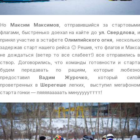
Но
Максим Максимов
, отправившийся за стартовыми
флагами, быстренько доехал на кайте до
ул. Свердлова
, и
принял участие в эстафете
Олимпийского огня
, нескольк
задержав старт нашего рейса 🙂 Решив, что флагов и Макса
не дождаться (ветер то все слабеет!) все отправились в
створ. Договорились, что команды готовности и старта
будем передавать по рациям, которые любезно
предоставил
Вадим Журочко
, который силой
проветренных в
Шерегеше
легких, выступил мегафоно
старта гонки — пяяяяааааать минууууутттт!