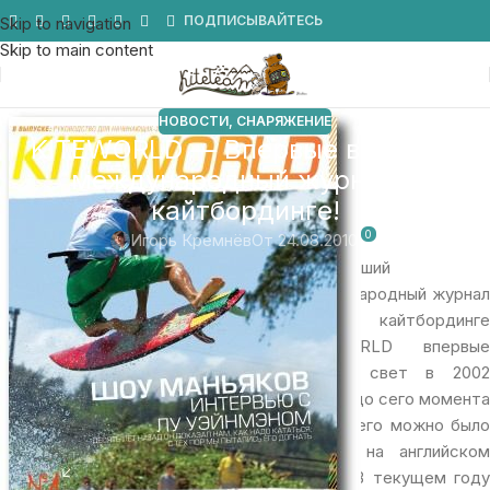
Мы в Telegram
ПОДПИСЫВАЙТЕСЬ
Skip to navigation
Skip to main content
НОВОСТИ
,
СНАРЯЖЕНИЕ
KITEWORLD — Впервые в России
международный журнал о
кайтбординге!
0
Игорь Кремнёв
От 24.08.2010
Крупнейший
международный журнал
о кайтбординге
KITEWORLD впервые
увидел свет в 2002
году, и до сего момента
читать его можно было
только на английском
языке. В текущем году