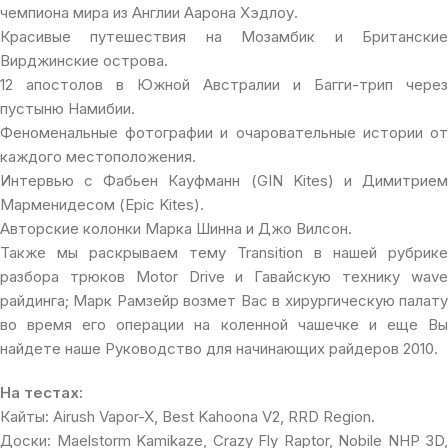
чемпиона мира из Англии Аарона Хэдлоу.
Красивые путешествия на Мозамбик и Британские
Вирджинские острова.
12 апостолов в Южной Австралии и Багги-трип через
пустыню Намибии.
Феноменальные фотографии и очаровательные истории от
каждого местоположения.
Интервью с Фабьен Кауфманн (GIN Kites) и Димитрием
Марменидесом (Epic Kites).
Авторские колонки Марка Шинна и Джо Вилсон.
Также мы раскрываем тему Transition в нашей рубрике
разбора трюков Motor Drive и Гавайскую технику wave
райдинга; Марк Рамзейр возмет Вас в хирургическую палату
во время его операции на коленной чашечке и еще Вы
найдете наше Руководство для начинающих райдеров 2010.
На тестах:
Кайты: Airush Vapor-X, Best Kahoona V2, RRD Region.
Доски: Maelstorm Kamikaze, Crazy Fly Raptor, Nobile NHP 3D,