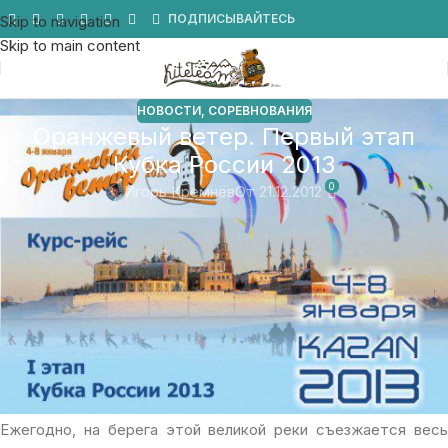
Мы в Telegram
ПОДПИСЫВАЙТЕСЬ
Skip to navigation
Skip to main content
НОВОСТИ
,
СОРЕВНОВАНИЯ
Оранжевый ветер. Первый этап
Кубка России 2013
0
Игорь Кремнёв
От 21.12.2012
Не ешьте желтый снег! Лучше катайте на
Оранжевом ветре!
Дорогие друзья, гостеприимная Казань в очередной раз
открывает Вам двери и приглашает на года по
сноукайтингу
«Оранжевый ветер».
Соревнования состоятся с 4 по 8 января 2013 года на Волге.
Ежегодно, на берега этой великой реки съезжается весь