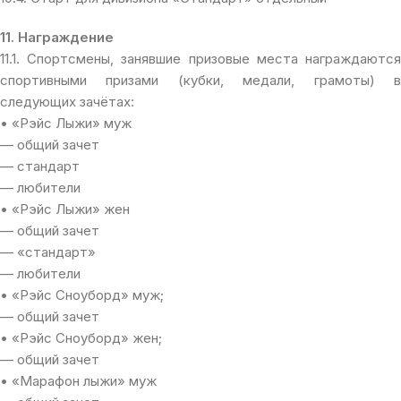
11. Награждение
11.1. Спортсмены, занявшие призовые места награждаются
спортивными призами (кубки, медали, грамоты) в
следующих зачётах:
• «Рэйс Лыжи» муж
— общий зачет
— стандарт
— любители
• «Рэйс Лыжи» жен
— общий зачет
— «стандарт»
— любители
• «Рэйс Сноуборд» муж;
— общий зачет
• «Рэйс Сноуборд» жен;
— общий зачет
• «Марафон лыжи» муж