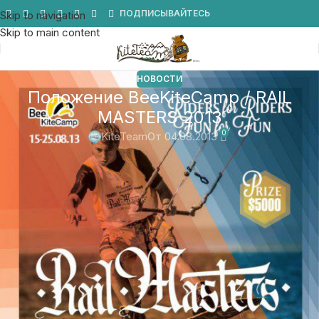
Мы в Telegram
ПОДПИСЫВАЙТЕСЬ
Skip to navigation
Skip to main content
НОВОСТИ
Положение BeeKiteCamp / RAIL
MASTERS 2013
0
KiteTeam
От 04.08.2013