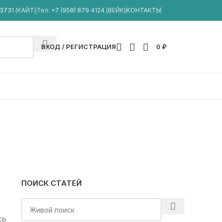
33731
(КАЙТ)
Тел:
+7 (958) 879 4124
(ВЕЙК)
КОНТАКТЫ
ВХОД / РЕГИСТРАЦИЯ
0
₽
ERS Kite Jib
ПОИСК СТАТЕЙ
сь