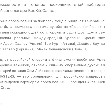
озможность в течение нескольких дней наблюда
 зоне лагеря BeeKiteCamp.
инг соревнования за призовой фонд в 5000$ от Генерально
 была применена система судейства «Riders for Riders», 
тания помощью судей со стороны, а судят друг друга сам
осили реальный международный уровень! Кроме зве
и Аарон Хэдлоу (Англия), Том Курт (Англия), Джеймс Боулди
ас Хелтер (Германия), Мачек Левандовски (Польша).
в, от российской стороны в финал смогли пробиться Арт
орошей техникой, стилем и сильным спортивным духом! М
тарий оставил Сэм Лайт после окончания финального заезда
MASTERS, — это соревнования для российских райдеров 
был выделен партнером соревнований — брендом «Real Men
 Crew.
ва