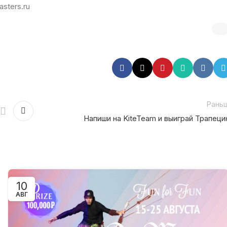
asters.ru
Рань
Напиши на KiteTeam и выиграй Трапеци
10
АВГ