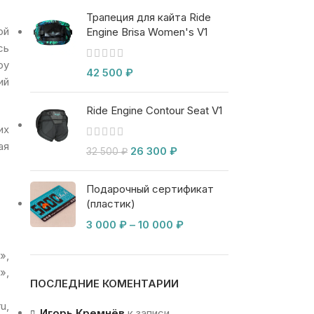
Трапеция для кайта Ride
ой
Engine Brisa Women's V1
сь
оу
42 500
₽
ий
Ride Engine Contour Seat V1
их
ая
26 300
₽
32 500
₽
Подарочный сертификат
(пластик)
3 000
₽
–
10 000
₽
»,
»,
ПОСЛЕДНИЕ КОМЕНТАРИИ
u,
Игорь Кремнёв
к записи