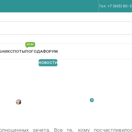
Мы в Telegram
Тел:
+7 (905) 80-
NEW!
БНИК
СПОТЫ
ПОГОДА
ФОРУМ
НОВОСТИ
teCamp / RAIL MAST
contest 2013
0
Автор:
Konstantin Bobovik
От 03.09.2013
ноценных зачета. Все те, кому посчастливило