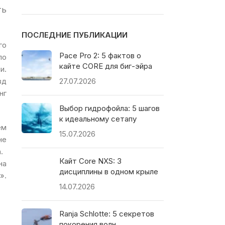
ть
ПОСЛЕДНИЕ ПУБЛИКАЦИИ
го
Pace Pro 2: 5 фактов о
по
кайте CORE для биг-эйра
и.
зд
27.07.2026
нг
Выбор гидрофойла: 5 шагов
к идеальному сетапу
ем
15.07.2026
не
.
Кайт Core NXS: 3
на
дисциплины в одном крыле
».
14.07.2026
Ranja Schlotte: 5 секретов
покорения волн