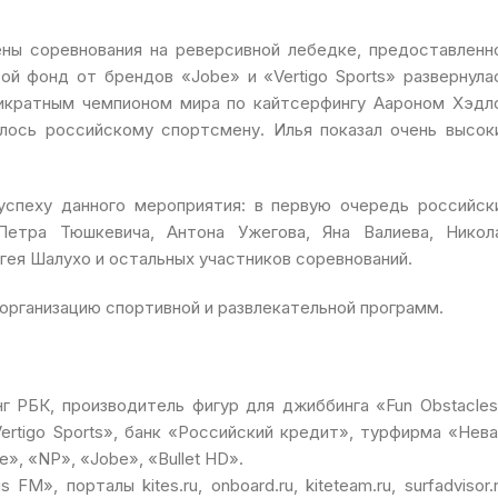
ны соревнования на реверсивной лебедке, предоставленн
вой фонд от брендов «Jobe» и «Vertigo Sports» развернула
тикратным чемпионом мира по кайтсерфингу Аароном Хэдл
лось российскому спортсмену. Илья показал очень высок
успеху данного мероприятия: в первую очередь российск
Петра Тюшкевича, Антона Ужегова, Яна Валиева, Никол
гея Шалухо и остальных участников соревнований.
организацию спортивной и развлекательной программ.
 РБК, производитель фигур для джиббинга «Fun Obstacles
rtigo Sports», банк «Российский кредит», турфирма «Нева
e», «NP», «Jobe», «Bullet HD».
M», порталы kites.ru, onboard.ru, kiteteam.ru, surfadvisor.r