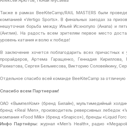
Алексей Арютов, Гюнай Мусаева
Также в рамках BeeKiteCamp/RAIL MASTERS были проведе
компанией «Vertigo Sports». В финальных заездах за призо
нешуточная борьба между Ильей Исхнопуло (Анапа) и пя
(Англия). На радость всем зрителям первое место доста
уровень катания и волю к победе!
В заключение хочется поблагодарить всех причастных к 
прорайдеров, Артема Гаращенко, Геннадия Кириллова, 
Рахматова, Сергея Бельмесова, Викторию Соловейкину, Сер
Отдельное спасибо всей команде BeeKiteCamp за отличную 
Спасибо всем Партнерам!
ОАО «ВымпелКом» (бренд Билайн), мультимедийный холдинг
бренд «Real Men», производитель реверсивных лебедок «Ve
компания «Food Milk» (бренд «Snapico»), бренды «Liquid Forc
Инфо Партнёры:
журнал «Men’s Health», радио «Megapolis F