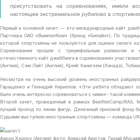
присутствовать на соревнованиях, имели в
настоящее экстремальное рубилово в спортивной
Первый и основной зачет — это международные кайт джибб
Партнера ОАО «ВымпелКом» (бренд «Билайн»). По традиции
которой спортсмены не пользуются для оценки своего ка
Соревнования прошли с триумфальным размахом и н
отечественного кайт джиббинга в соревнованиях участвовал
(Англия), Сэм Лайт (Англия), Крейг Канигхем (Канада), Тоби
Несмотря на очень высокий уровень иностранных райдеро
Гаращенко и Геннадий Кириллов. «Эти ребята обладают х
было очень интересно соревноваться с ними»- такой коммен
Второй зачет, проведенный в рамках BeeKiteCamp/RAIL 
лучший проезд по линии фигур. Денежный призовой фонд 
Судьями выступили иностранные спортсмены — команда UK
Аарон Хэдлоу (Англия) фото: Алексей Арютов, Гюнай Мусае