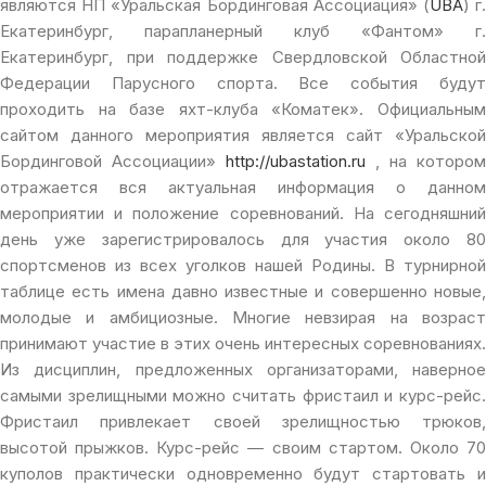
являются НП «Уральская Бординговая Ассоциация» (
UBA
) г
Екатеринбург, парапланерный клуб «Фантом» г.
Екатеринбург, при поддержке Свердловской Областной
Федерации Парусного спорта. Все события будут
проходить на базе яхт-клуба «Коматек». Официальным
сайтом данного мероприятия является сайт «Уральской
Бординговой Ассоциации»
http://ubastation.ru
, на котором
отражается вся актуальная информация о данном
мероприятии и положение соревнований. На сегодняшний
день уже зарегистрировалось для участия около 80
спортсменов из всех уголков нашей Родины. В турнирной
таблице есть имена давно известные и совершенно новые,
молодые и амбициозные. Многие невзирая на возраст
принимают участие в этих очень интересных соревнованиях.
Из дисциплин, предложенных организаторами, наверное
самыми зрелищными можно считать фристаил и курс-рейс.
Фристаил привлекает своей зрелищностью трюков,
высотой прыжков. Курс-рейс — своим стартом.
Около 7
куполов практически одновременно будут стартовать и