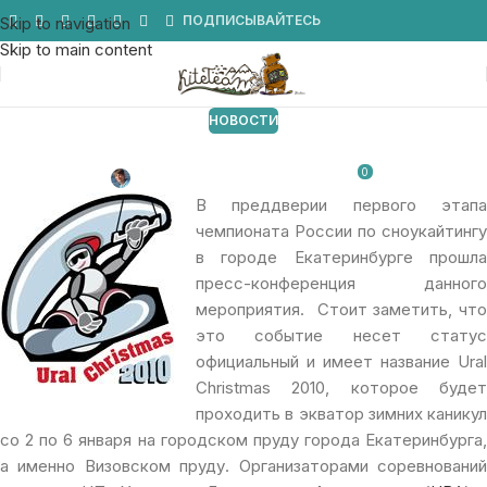
Мы в Telegram
ПОДПИСЫВАЙТЕСЬ
Skip to navigation
Skip to main content
НОВОСТИ
Ural Christmas 2010
0
Игорь Кремнёв
От 26.12.2009
В преддверии первого этапа
чемпионата России по сноукайтингу
в городе Екатеринбурге прошла
пресс-конференция данного
мероприятия. Стоит заметить, что
это событие несет статус
официальный и имеет название Ural
Christmas 2010, которое будет
проходить в экватор зимних каникул
со 2 по 6 января на городском пруду города Екатеринбурга,
а именно Визовском пруду. Организаторами соревнований