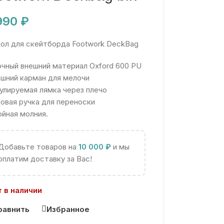
 990
₽
ол для скейтборда Footwork DeckBag
чный внешний материал Oxford 600 PU
шний карман для мелочи
улируемая лямка через плечо
овая ручка для переноски
йная молния.
Добавьте товаров на
10 000
₽
и мы
оплатим доставку за Вас!
 в наличии
равнить
Избранное