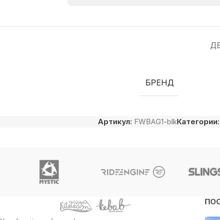
Д
БРЕНД
Артикул:
FWBAG1-blk
Категории:
ПО