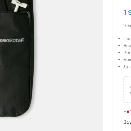
1
Чех
Про
Вне
Рег
Бок
Дво
Нет
С