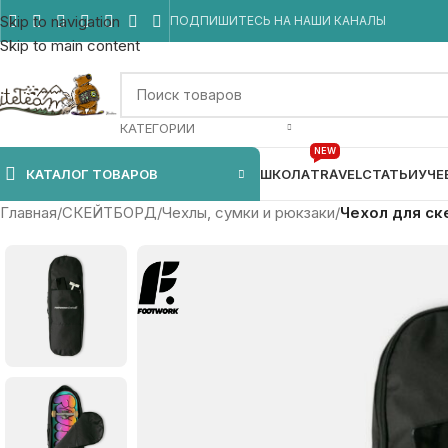
Skip to navigation
ПОДПИШИТЕСЬ НА НАШИ КАНАЛЫ
Skip to main content
КАТЕГОРИИ
NEW
КАТАЛОГ ТОВАРОВ
ШКОЛА
TRAVEL
СТАТЬИ
УЧЕ
Главная
/
СКЕЙТБОРД
/
Чехлы, сумки и рюкзаки
/
Чехол для ск