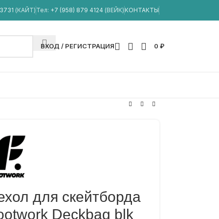
33731
(КАЙТ)
Тел:
+7 (958) 879 4124
(ВЕЙК)
КОНТАКТЫ
ВХОД / РЕГИСТРАЦИЯ
0
₽
ехол для скейтборда
ootwork Deckbag blk