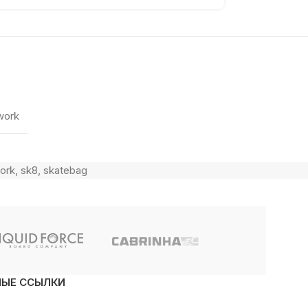
work
ork
,
sk8
,
skatebag
НЫЕ ССЫЛКИ