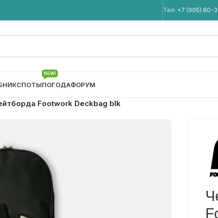
Мы в Telegram
Тел:
+7 (905) 80-
NEW!
БНИК
СПОТЫ
ПОГОДА
ФОРУМ
ейтборда Footwork Deckbag blk
Ч
F