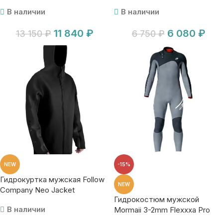
Springsuit blk
Explorer blk
В наличии
В наличии
11 840
₽
6 080
₽
13 150
₽
6 750
₽
NEW
-15%
Гидрокуртка мужская Follow
NEW
Company Neo Jacket
Гидрокостюм мужской
В наличии
Mormaii 3-2mm Flexxxa Pro