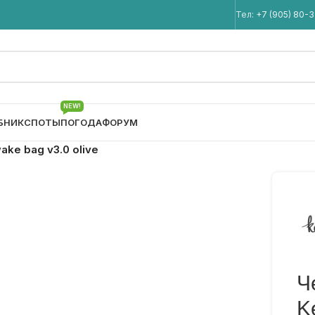
Мы в Telegram
Тел:
+7 (905) 80-
NEW!
БНИК
СПОТЫ
ПОГОДА
ФОРУМ
ke bag v3.0 olive
Ч
K