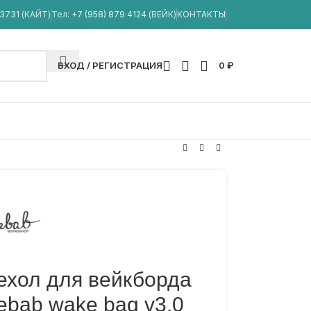
33731
(КАЙТ)
Тел:
+7 (958) 879 4124
(ВЕЙК)
КОНТАКТЫ
ВХОД / РЕГИСТРАЦИЯ
0
₽
ехол для вейкборда
ebab wake bag v3.0