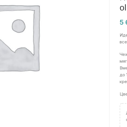
ol
5
Иде
все
Чех
мяг
Вме
до 
кре
Цве