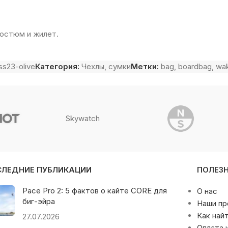
костюм и жилет.
s23-olive
Категория:
Чехлы, сумки
Метки:
bag
,
boardbag
,
wa
Skywatch
СЛЕДНИЕ ПУБЛИКАЦИИ
ПОЛЕЗ
Pace Pro 2: 5 фактов о кайте CORE для
О нас
биг-эйра
Наши п
Как най
27.07.2026
Оплата 