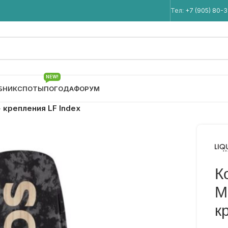
Мы в Telegram
Тел:
+7 (905) 80-
NEW!
БНИК
СПОТЫ
ПОГОДА
ФОРУМ
 крепления LF Index
К
M
к