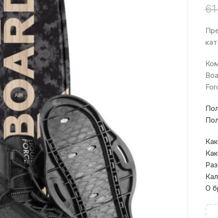
61
Пре
кат
Ком
Boa
For
Пол
Пол
Как
Как
Раз
Кал
О б