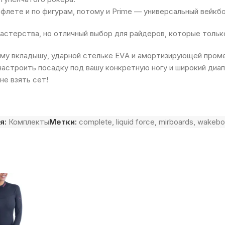
флете и по фигурам, потому и Prime — универсальный вейкб
мастерства, но отличный выбор для райдеров, которые тольк
му вкладышу, ударной стельке EVA и амортизирующей пром
астроить посадку под вашу конкретную ногу и широкий диа
не взять сет!
я:
Комплекты
Метки:
complete
,
liquid force
,
mirboards
,
wakebo