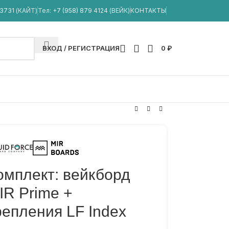
33731
(КАЙТ)
Тел:
+7 (958) 879 4124
(ВЕЙК)
КОНТАКТЫ
ВХОД / РЕГИСТРАЦИЯ
0
₽
омплект: вейкборд
IR Prime +
репления LF Index