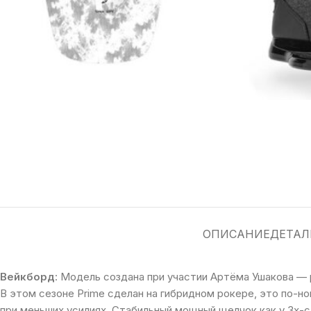
ОПИСАНИЕ
ДЕТАЛ
Вейкборд
: Модель создана при участии Артёма Ушакова — 
В этом сезоне Prime сделан на гибридном рокере, это по-
при меньших усилиях. Стабильный мощный щелчок как у 3х-с