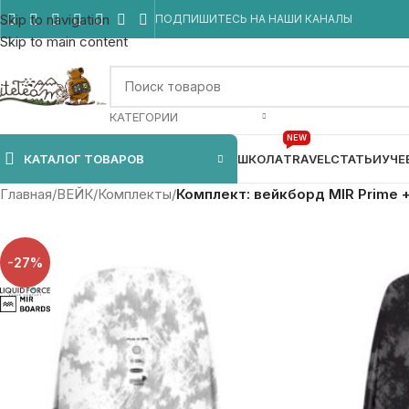
Skip to navigation
ПОДПИШИТЕСЬ НА НАШИ КАНАЛЫ
Skip to main content
КАТЕГОРИИ
NEW
КАТАЛОГ ТОВАРОВ
ШКОЛА
TRAVEL
СТАТЬИ
УЧЕ
Главная
/
ВЕЙК
/
Комплекты
/
Комплект: вейкборд MIR Prime +
-27%