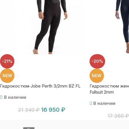
-21%
-20%
NEW
NEW
Гидрокостюм Jobe Perth 3/2mm BZ FL
Гидрокостюм женс
Fullsuit 2mm
В наличии
В наличии
16 950
₽
21 340
₽
17 360
₽