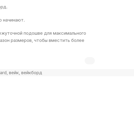
орд.
о начинают.
ежуточной подошве для максимального
пазон размеров, чтобы вместить более
ard
,
вейк
,
вейкборд