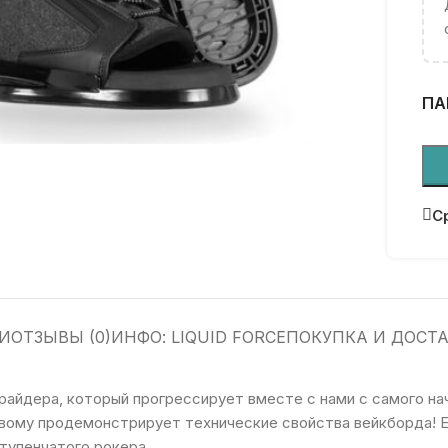
ПА
С
И
ОТЗЫВЫ (0)
ИНФО: LIQUID FORCE
ПОКУПКА И ДОСТ
райдера, который прогрессирует вместе с нами с самого на
новому продемонстрирует технические свойства вейкборда! 
тупенчатого рокера.