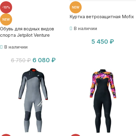
-10%
NEW
Куртка ветрозащитная Mofix
NEW
В наличии
Обувь для водных видов
спорта Jetpilot Venture
5 450
₽
Explorer blk
В наличии
6 080
₽
6 750
₽