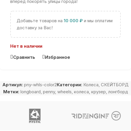
вперёд покорять улицы города!
Добавьте товаров на
10 000
₽
и мы оплатим
доставку за Вас!
Нет в наличии
Сравнить
Избранное
Артикул:
pny-whls-color2
Категории:
Колеса
,
СКЕЙТБОРД
Метки:
longboard
,
penny
,
wheels
,
колеса
,
крузер
,
лонгборд