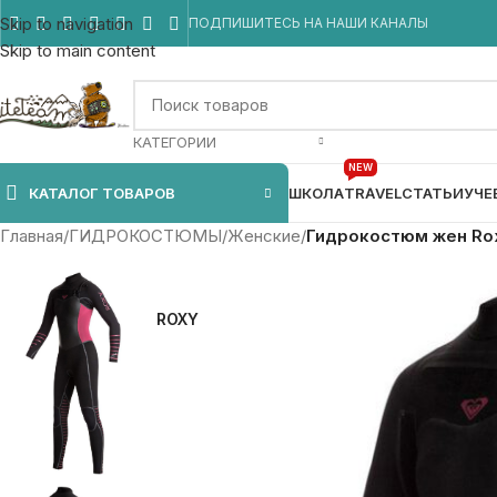
Skip to navigation
ПОДПИШИТЕСЬ НА НАШИ КАНАЛЫ
Skip to main content
КАТЕГОРИИ
NEW
КАТАЛОГ ТОВАРОВ
ШКОЛА
TRAVEL
СТАТЬИ
УЧЕ
Главная
/
ГИДРОКОСТЮМЫ
/
Женские
/
Гидрокостюм жен Roxy
ROXY