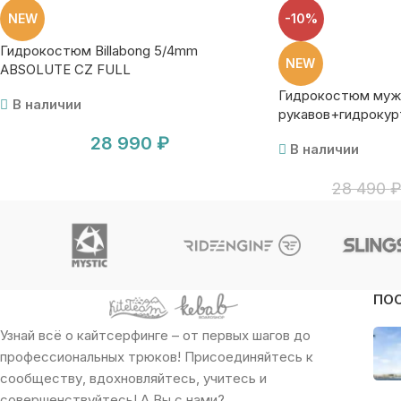
NEW
-10%
Гидрокостюм Billabong 5/4mm
NEW
ABSOLUTE CZ FULL
Гидрокостюм муж.
В наличии
рукавов+гидрокур
Jetpilot Venture Jo
28 990
₽
В наличии
28 490
ПО
Узнай всё о кайтсерфинге – от первых шагов до
профессиональных трюков! Присоединяйтесь к
сообществу, вдохновляйтесь, учитесь и
совершенствуйтесь! А Вы с нами?