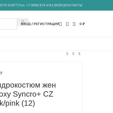
33731
(КАЙТ)
Тел:
+7 (958) 879 4124
(ВЕЙК)
КОНТАКТЫ
ВХОД / РЕГИСТРАЦИЯ
0
₽
y
идрокостюм жен
oxy Syncro+ CZ
k/pink (12)