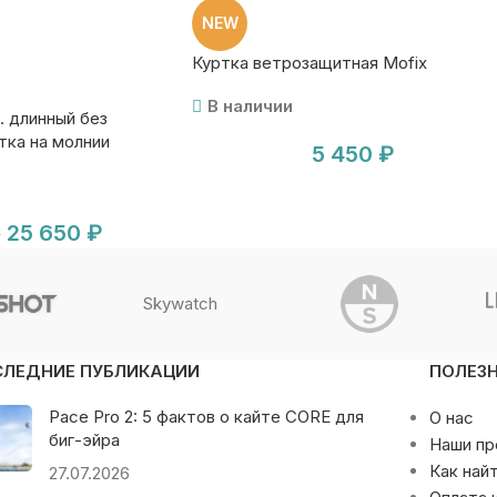
NEW
Куртка ветрозащитная Mofix
В наличии
 длинный без
тка на молнии
5 450
₽
hn+Jacket blk
25 650
₽
₽
Skywatch
СЛЕДНИЕ ПУБЛИКАЦИИ
ПОЛЕЗ
Pace Pro 2: 5 фактов о кайте CORE для
О нас
биг-эйра
Наши п
Как най
27.07.2026