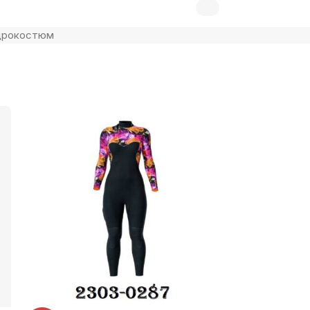
дрокостюм