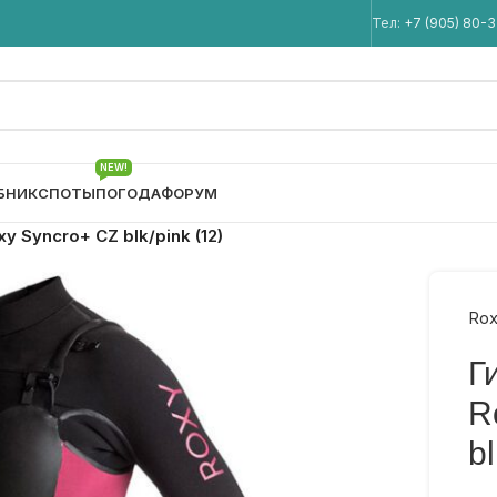
Мы в Telegram
Тел:
+7 (905) 80-
NEW!
БНИК
СПОТЫ
ПОГОДА
ФОРУМ
 Syncro+ CZ blk/pink (12)
Rox
Г
R
bl