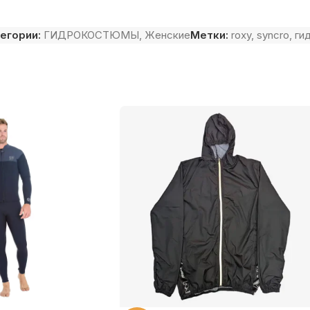
егории:
ГИДРОКОСТЮМЫ
,
Женские
Метки:
roxy
,
syncro
,
ги