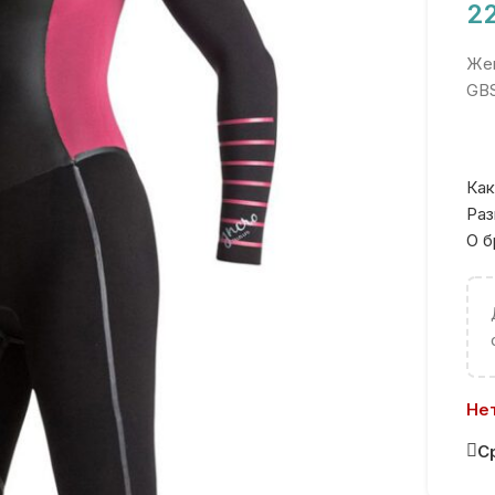
2
Жен
GB
Как
Раз
О б
Нет
С