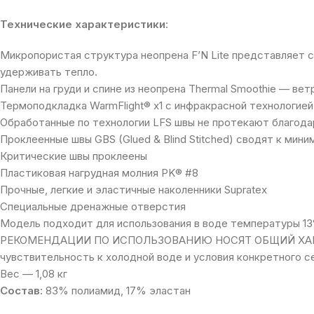
Технические характеристики
:
Микропористая структура неопрена F’N Lite представляет 
удерживать тепло.
Панели на груди и спине из неопрена Thermal Smoothie — в
Термоподкладка WarmFlight® x1 с инфракрасной технологией
Обработанные по технологии LFS швы не протекают благодар
Проклеенные швы GBS (Glued & Blind Stitched) сводят к ми
Критические швы проклеены
Пластиковая нагрудная молния PK® #8
Прочные, легкие и эластичные наколенники Supratex
Специальные дренажные отверстия
Модель подходит для использования в воде температуры 13
РЕКОМЕНДАЦИИ ПО ИСПОЛЬЗОВАНИЮ НОСЯТ ОБЩИЙ ХАРАКТЕР:
чувствительность к холодной воде и условия конкретного 
Вес — 1,08 кг
Состав
: 83% полиамид, 17% эластан