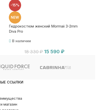
-15%
NEW
Гидрокостюм женский Mormaii 3-2mm
Diva Pro
В наличии
15 590
₽
18 330
₽
НЫЕ ССЫЛКИ
реимущества
ти магазин