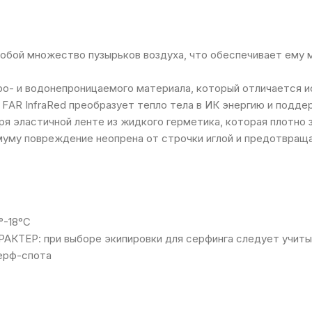
собой множество пузырьков воздуха, что обеспечивает ему 
етро- и водонепроницаемого материала, который отличается
 FAR InfraRed преобразует тепло тела в ИК энергию и подде
я эластичной ленте из жидкого герметика, которая плотно 
нимуму повреждение неопрена от строчки иглой и предотвра
°-18°C
 при выборе экипировки для серфинга следует учитыват
серф-спота