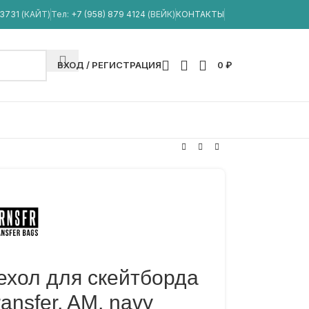
33731
(КАЙТ)
Тел:
+7 (958) 879 4124
(ВЕЙК)
КОНТАКТЫ
ВХОД / РЕГИСТРАЦИЯ
0
₽
ехол для скейтборда
ransfer, AM, navy