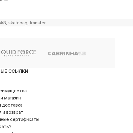
sk8
,
skatebag
,
transfer
НЫЕ ССЫЛКИ
реимущества
ти магазин
и доставка
я и возврат
чные сертификаты
рать?