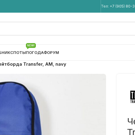
Мы в Telegram
Тел:
+7 (905) 80-
NEW!
БНИК
СПОТЫ
ПОГОДА
ФОРУМ
ейтборда Transfer, AM, navy
Ч
T