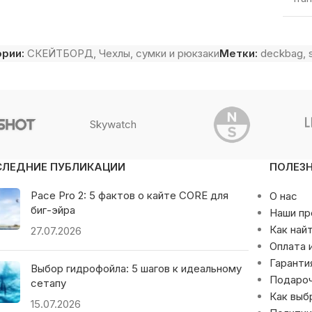
ории:
СКЕЙТБОРД
,
Чехлы, сумки и рюкзаки
Метки:
deckbag
,
Skywatch
СЛЕДНИЕ ПУБЛИКАЦИИ
ПОЛЕЗ
Pace Pro 2: 5 фактов о кайте CORE для
О нас
биг-эйра
Наши п
Как най
27.07.2026
Оплата 
Гаранти
Выбор гидрофойла: 5 шагов к идеальному
Подаро
сетапу
Как выб
15.07.2026