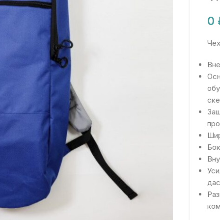
0
Чех
Вне
Осн
обу
ске
Защ
про
Шир
Бок
Вну
Уси
дас
Раз
ком