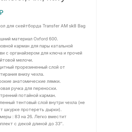
₽
ол для скейтборда Transfer AM sk8 Bag
шний материал Oxford 600.
овной карман для пары катальной
ви с органайзером для ключа и прочей
йтовой мелочи.
итный прорезиненный слой от
тирания внизу чехла.
окие анатомические лямки.
овая ручка для переноски.
тренний потайной карман.
ленный тентовый слой внутри чехла (не
т шкурке протереть дырки).
меры : 83 на 26. Легко вместит
плект с декой длиной до 33″.