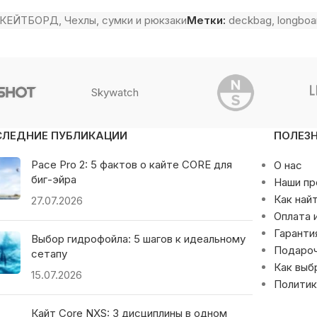
КЕЙТБОРД
,
Чехлы, сумки и рюкзаки
Метки:
deckbag
,
longboa
Skywatch
СЛЕДНИЕ ПУБЛИКАЦИИ
ПОЛЕЗ
Pace Pro 2: 5 фактов о кайте CORE для
О нас
биг-эйра
Наши п
Как най
27.07.2026
Оплата 
Гаранти
Выбор гидрофойла: 5 шагов к идеальному
Подаро
сетапу
Как выб
15.07.2026
Политик
Кайт Core NXS: 3 дисциплины в одном