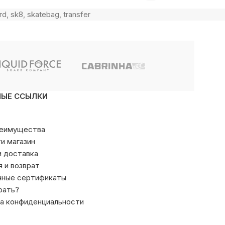
rd
,
sk8
,
skatebag
,
transfer
НЫЕ ССЫЛКИ
реимущества
ти магазин
и доставка
я и возврат
чные сертификаты
рать?
а конфиденциальности