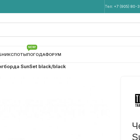
Мы в Telegram
Тел:
+7 (905) 80-
NEW!
БНИК
СПОТЫ
ПОГОДА
ФОРУМ
нгборда SunSet black/black
Ч
S