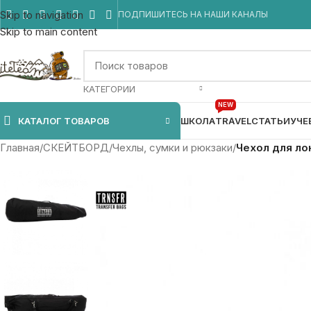
Skip to navigation
ПОДПИШИТЕСЬ НА НАШИ КАНАЛЫ
Skip to main content
КАТЕГОРИИ
NEW
КАТАЛОГ ТОВАРОВ
ШКОЛА
TRAVEL
СТАТЬИ
УЧЕ
Главная
/
СКЕЙТБОРД
/
Чехлы, сумки и рюкзаки
/
Чехол для ло