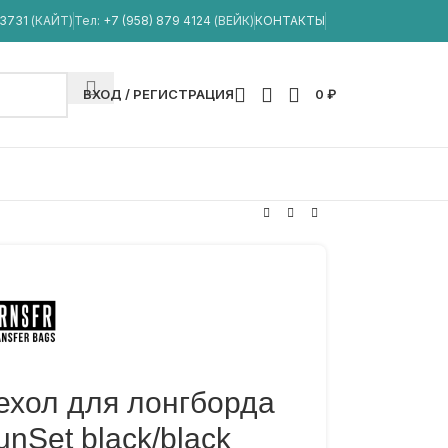
33731
(КАЙТ)
Тел:
+7 (958) 879 4124
(ВЕЙК)
КОНТАКТЫ
ВХОД / РЕГИСТРАЦИЯ
0
₽
ехол для лонгборда
unSet black/black