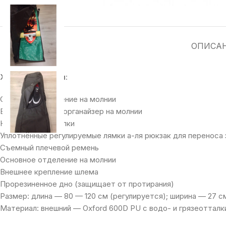
ОПИСА
Характеристики
:
Основное отделение на молнии
Внешний карман-органайзер на молнии
Карман для бутылки
Уплотнённые регулируемые лямки а-ля рюкзак для переноса 
Съемный плечевой ремень
Основное отделение на молнии
Внешнее крепление шлема
Прорезиненное дно (защищает от протирания)
Размер: длина — 80 — 120 см (регулируется); ширина — 27 с
Материал: внешний — Oxford 600D PU с водо- и грязеотталки