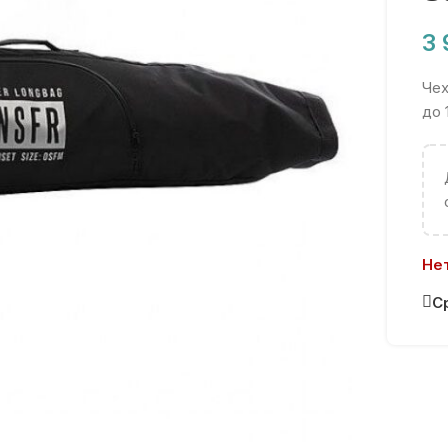
3
Чех
до 
Нет
С