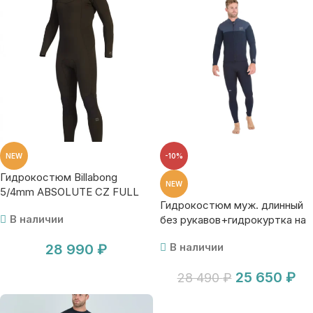
NEW
-10%
Гидрокостюм Billabong
NEW
5/4mm ABSOLUTE CZ FULL
Гидрокостюм муж. длинный
В наличии
без рукавов+гидрокуртка на
молнии Jetpilot Venture
В наличии
28 990
₽
John+Jacket blk
25 650
₽
28 490
₽