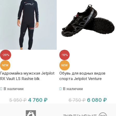
-20%
-10%
NEW
NEW
Гидромайка мужская Jetpilot
Обувь для водных видов
RX Vault LS Rashie blk
спорта Jetpilot Venture
Explorer blk
В наличии
В наличии
4 760
₽
6 080
₽
5 950
₽
6 750
₽