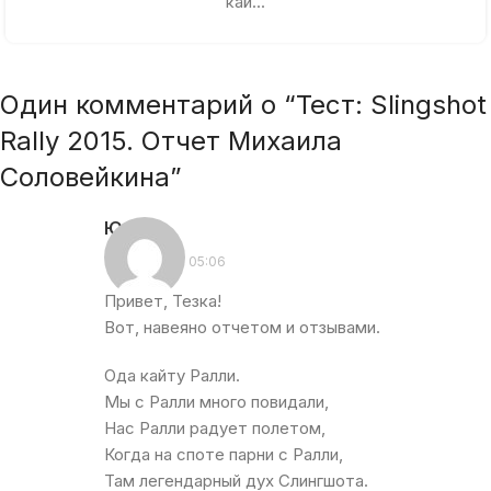
кай...
Один комментарий о “
Тест: Slingshot
Rally 2015. Отчет Михаила
Соловейкина
”
Ю
:
25.06.2016 в 05:06
Привет, Тезка!
Вот, навеяно отчетом и отзывами.
Ода кайту Ралли.
Мы с Ралли много повидали,
Нас Ралли радует полетом,
Когда на споте парни с Ралли,
Там легендарный дух Слингшота.