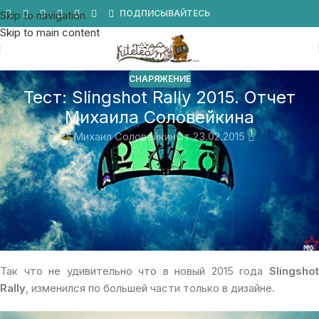
Мы в Telegram
ПОДПИСЫВАЙТЕСЬ
Skip to navigation
Skip to main content
СНАРЯЖЕНИЕ
Тест: Slingshot Rally 2015. Отчет
Михаила Соловейкина
1
Михаил Соловейкин
От 23.02.2015
Модель Slingshot Rally давно стала синонимом
универсального кайта.
Открытый дельта С-шейп обладает хорошей тягой и самое
главное сохраняет адекватное управление с четкой
обратной связью в очень большом ветровом диапазоне.
Так что не удивительно что в новый 2015 года
Slingshot
Rally
, изменился по большей части только в дизайне.