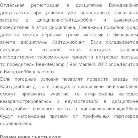
Отдельная регистрация в дисциплине Винчджибинг
допускается при условии уже проведенных финальных
заездов в дисциплинеКайтджиббинг и выявленых
победителей в этой дисциплине. Денежный призовой фонд
делится между первыми тремя местами в финальном
зачете дисциплины Кайтджиббинг. Если складывается
ситуация в которой из-за погодных условий
непредставляетсявозможным провести ветровые заезды,
то победитель BeekiteCamp / Rail Masters 2012 определится
в Винчджиббинг заездах.
Если погодные условия позволят провести заезды по
Кайтджиббингу, то в заездах в дисциплине винчджиббинг
смогут принимать участие те спортсмены которые
незарегистрировались и неучаствовали в дисциплине
Кайтджибинг призовые места в дисциплиневинчждиббинг
будут награждены призами от профильных партнеров
соревнований.
Размещение участников: