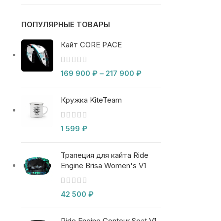
ПОПУЛЯРНЫЕ ТОВАРЫ
Кайт CORE PACE
169 900
₽
–
217 900
₽
Кружка KiteTeam
1 599
₽
Трапеция для кайта Ride
Engine Brisa Women's V1
42 500
₽
Ride Engine Contour Seat V1