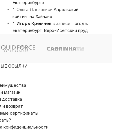
Екатеринбурге
Ольга Л.
к записи
Апрельский
кайтинг на Хайнане
Игорь Кремнёв
к записи
Погода.
Екатеринбург, Верх-Исетский пруд
НЫЕ ССЫЛКИ
реимущества
ти магазин
и доставка
я и возврат
чные сертификаты
рать?
а конфиденциальности