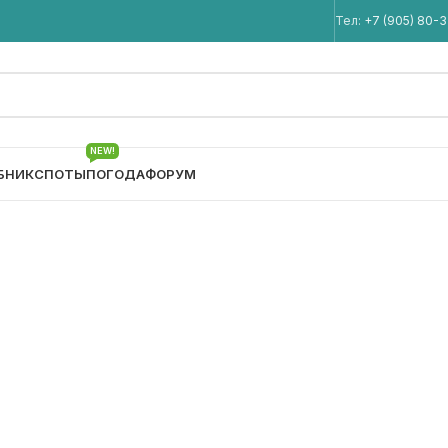
Мы в Telegram
Тел:
+7 (905) 80-
NEW!
БНИК
СПОТЫ
ПОГОДА
ФОРУМ