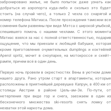
забронировано жилье, не было попыток даже узнать как
добраться из аэропорта куда-либо и сколько это будет
стоить (на случай чего), а только 2 чехла со снарягой и
номер телефона Матиаса. После прохождения таможни все
сомнения были развеяны при виде Мэтса с широкой улыбкой,
спешившего помочь с нашими чехлами. С этого момента
Матиас взялся за нас с полной ответственностью, подарив
ощущение, что мы приехали к любящей бабушке, которая
кроме приготовления очумительных dumplings и коктейлей
Aperol spritz, мочит в сноупарке, на мотокроссе и скейт-
рампе, причем всё в один день.
Первую ночь провели в окрестностях Вены в уютном доме
нашего друга. Рано утром старт в апартаменты, которые
расположены в приятнейшей деревушке Капрун, в 400 км от
столицы Австрии в районе Цель-ам-Зе. По-пути, от
нетерпения при виде гор и снега, заезжаем в один из
бесконечного множества ski-resorts снять ломку от
нехватки этой наркоты дома.