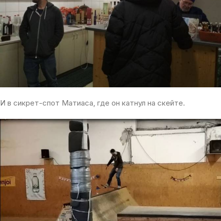
И в сикрет-спот Матиаса, где он катнул на скейте.