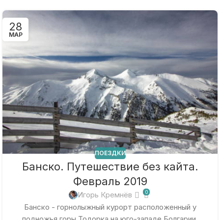
28
МАР
ПОЕЗДКИ
Банско. Путешествие без кайта.
Февраль 2019
0
Игорь Кремнёв
Банско - горнолыжный курорт расположенный у
подножья горы Тодорка на юго-западе Болгарии.