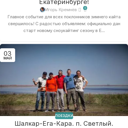
Екатеринбурге!
0
Игорь Кремнёв
Главное событие для всех поклонников зимнего кайта
свершилось! С радостью объявляем: официально дан
старт новому сноукайтинг сезону в Е...
03
МАЙ
ПОЕЗДКИ
Шалкар-Ега-Кара. п. Светлый.