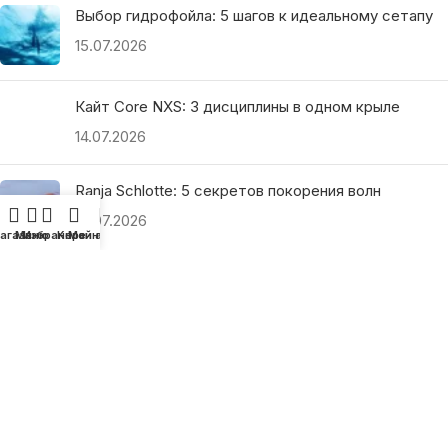
Выбор гидрофойла: 5 шагов к идеальному сетапу
15.07.2026
Кайт Core NXS: 3 дисциплины в одном крыле
14.07.2026
Ranja Schlotte: 5 секретов покорения волн
13.07.2026
агазин
Меню
Избранное
Корзина
Мой аккаунт
ПОЛЕЗНЫЕ ССЫЛКИ
О нас
Наши преимущества
Как найти магазин
Оплата и доставка
Гарантия и возврат
Подарочные сертификаты