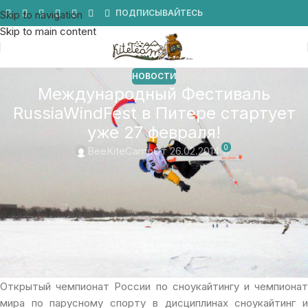
Мы в Telegram
ПОДПИСЫВАЙТЕСЬ
Skip to navigation
Skip to main content
НОВОСТИ
Международный Фестиваль
RussiaWindFest в Питере стартует
уже 27 февраля!
0
BeeKiteCamp
От 26.02.2014
Почти две недели один из красивейших видов
спорта будет привлекать внимание всех
поклонников ветра и паруса, лыж и сноуборда на
берегах Финского залива.
Яхтенный порт «Геркулес» Яхт-клуба Санкт-Петербурга
один за другим примет два крупнейших соревнования:
Открытый чемпионат России по сноукайтингу и чемпионат
мира по парусному спорту в дисциплинах сноукайтинг и