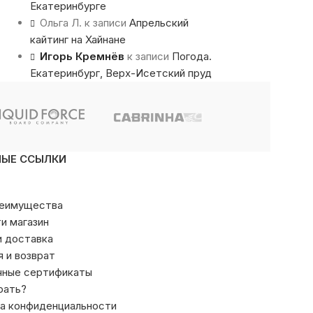
Екатеринбурге
Ольга Л.
к записи
Апрельский
кайтинг на Хайнане
Игорь Кремнёв
к записи
Погода.
Екатеринбург, Верх-Исетский пруд
НЫЕ ССЫЛКИ
реимущества
ти магазин
и доставка
я и возврат
чные сертификаты
рать?
а конфиденциальности