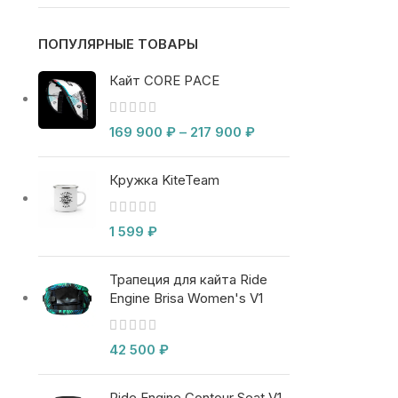
ПОПУЛЯРНЫЕ ТОВАРЫ
Кайт CORE PACE
169 900
₽
–
217 900
₽
Кружка KiteTeam
1 599
₽
Трапеция для кайта Ride
Engine Brisa Women's V1
42 500
₽
Ride Engine Contour Seat V1