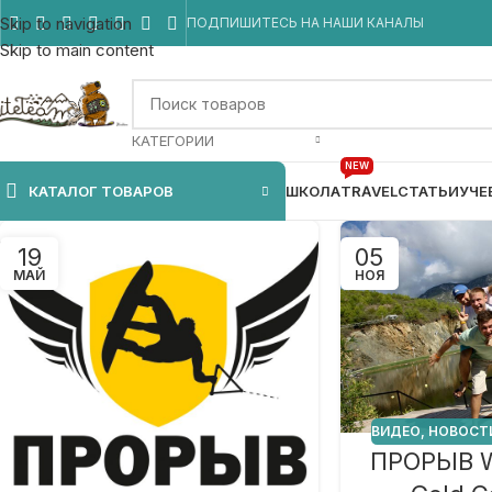
Skip to navigation
ПОДПИШИТЕСЬ НА НАШИ КАНАЛЫ
Skip to main content
КАТЕГОРИИ
NEW
КАТАЛОГ ТОВАРОВ
ШКОЛА
TRAVEL
СТАТЬИ
УЧЕ
19
05
МАЙ
НОЯ
ВИДЕО
,
НОВОСТ
ПРОРЫВ W