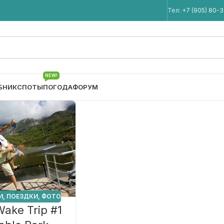
Мы в Telegram
Тел:
+7 (905) 80-
NEW!
БНИК
СПОТЫ
ПОГОДА
ФОРУМ
И
,
ПОЕЗДКИ
,
ФОТО
ake Trip #1