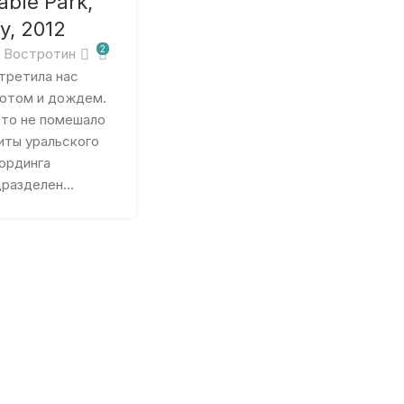
able Park,
y, 2012
2
 Востротин
третила нас
потом и дождем.
это не помешало
иты уральского
ординга
разделен...