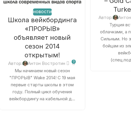
– Gold C
Turke
НОВОСТИ
Автор:
Антон
Школа вейкбординга
Турция вс
«ПРОРЫВ»
облачками, а 
объявляет новый
Сильным. Но 
сезон 2014
бойцам из эл
вейкб
открытым!
(спец.под
0
Автор:
Антон Востротин
Мы начинаем новый сезон
"ПРОРЫВ" Wake 2014! С 19 мая
первые старты школы в этом
году. Полный цикл обучения
вейкбордингу на кабельной д...