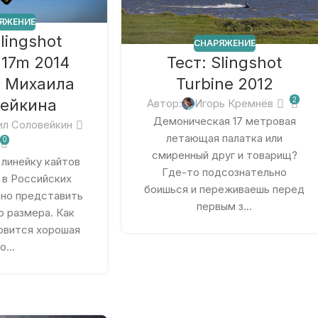
ЯЖЕНИЕ
Slingshot
СНАРЯЖЕНИЕ
Тест: Slingshot
 17m 2014
Turbine 2012
т Михаила
2
ейкина
Автор:
Игорь Кремнёв
Демоническая 17 метровая
ил Соловейкин
летающая палатка или
0
смиренный друг и товарищ?
линейку кайтов
Где-то подсознательно
 в Российских
боишься и переживаешь перед
дно представить
первым з...
о размера. Как
овится хорошая
о...