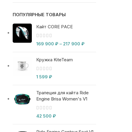
ПОПУЛЯРНЫЕ ТОВАРЫ
Кайт CORE PACE
169 900
₽
–
217 900
₽
Кружка KiteTeam
1 599
₽
Трапеция для кайта Ride
Engine Brisa Women's V1
42 500
₽
Ride Engine Contour Seat V1