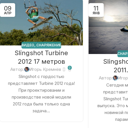
09
11
АПР
ЯНВ
ВИДЕО
,
СНАРЯЖЕНИЕ
Slingshot Turbine
СНАР
2012 17 метров
Slingsh
0
2011
Автор:
Игорь Кремнёв
Slingshot с гордостью
Автор:
Игор
представляет Turbine 2012 года!
Сегодня м
При проектировании и
представит
производстве новой модели
Slingshot Tu
2012 года была только одна
выпуска. Это 
задача...
новинкой п
парам