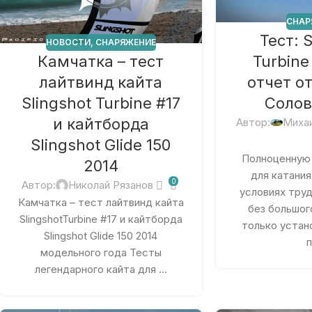
СНАР
Тест: 
НОВОСТИ
,
СНАРЯЖЕНИЕ
Камчатка – тест
Turbine
лайтвинд кайта
отчет о
Slingshot Turbine #17
Солов
и кайтборда
Автор:
Миха
Slingshot Glide 150
Полноценную 
2014
для катания
0
Автор:
Николай Рязанов
условиях тру
Камчатка – тест лайтвинд кайта
без большог
SlingshotTurbine #17 и кайтборда
только устан
Slingshot Glide 150 2014
п
модельного года Тесты
легендарного кайта для ...