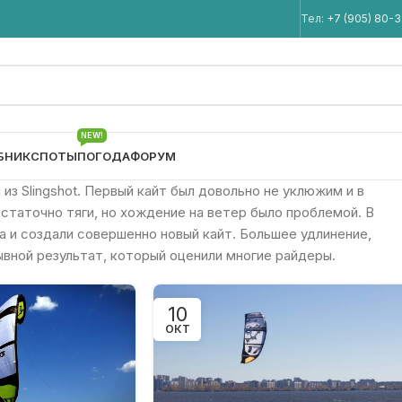
Мы в Telegram
Тел:
+7 (905) 80-
NEW!
БНИК
СПОТЫ
ПОГОДА
ФОРУМ
й из Slingshot. Первый кайт был довольно не уклюжим и в
остаточно тяги, но хождение на ветер было проблемой. В
 и создали совершенно новый кайт. Большее удлинение,
рывной результат, который оценили многие райдеры.
10
ОКТ