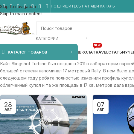
Skip to navigation
ПОДПИШИТЕСЬ НА НАШИ КАНАЛЫ
Skip to main content
КАТЕГОРИИ
NEW
КАТАЛОГ ТОВАРОВ
ШКОЛА
TRAVEL
СТАТЬИ
УЧЕ
Кайт Slingshot Turbine был создан в 2011 в лаборатории парне
большей степени напоминал 17 метровый Rally. В нем было д
следующем году ребята полностью изменили профиль купола
облегченный купол и та же площадь в 17 кв. метров дала вз
28
07
АВГ
АВГ