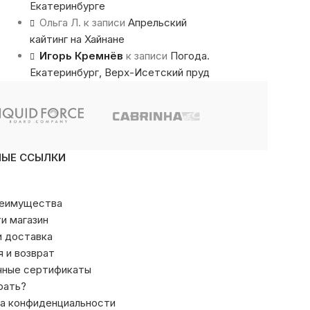
Екатеринбурге
Ольга Л.
к записи
Апрельский
кайтинг на Хайнане
Игорь Кремнёв
к записи
Погода.
Екатеринбург, Верх-Исетский пруд
НЫЕ ССЫЛКИ
реимущества
ти магазин
и доставка
я и возврат
чные сертификаты
рать?
а конфиденциальности