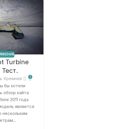
ЯЖЕНИЕ
ot Turbine
. Тест.
1
ь Кремнёв
ы бы хотели
ь обзор кайта
rbine 2011 года
модель является
о нескольким
етрам...