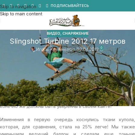
Мы в Telegram
ПОДПИСЫВАЙТЕСЬ
Skip to navigation
Skip to main content
ВИДЕО
,
СНАРЯЖЕНИЕ
Slingshot Turbine 2012 17 метров
0
Игорь Кремнёв
От 09.04.2012
Slingshot с гордостью представляет Turbine 2012 года!
При проектировании и производстве новой модели 2012 года
была только одна задача — сделать Турбину легче.
Изменение каждой детали мы проводили под пристальным
контролем за общим весом купола. Если вы хотите
оставаться на воде при ветре в 3-4 метра в секунду, вы
конечно же должны быть уверенны в своем кайте!
Изменения в первую очередь коснулись ткани купола,
которая, для сравнения, стала на 25% легче! Мы также
уменьшили ведущий баллон и сделали еще тоньше