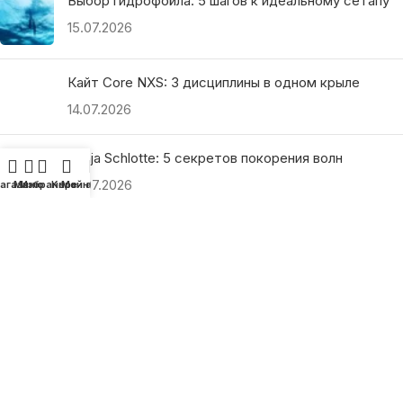
Выбор гидрофойла: 5 шагов к идеальному сетапу
15.07.2026
Кайт Core NXS: 3 дисциплины в одном крыле
14.07.2026
Ranja Schlotte: 5 секретов покорения волн
13.07.2026
агазин
Меню
Избранное
Корзина
Мой аккаунт
ПОЛЕЗНЫЕ ССЫЛКИ
О нас
Наши преимущества
Как найти магазин
Оплата и доставка
Гарантия и возврат
Подарочные сертификаты
Как выбрать?