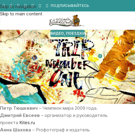
Мы в Telegram
ПОДПИСЫВАЙТЕСЬ
Skip to navigation
Skip to main content
ВИДЕО
,
ПОЕЗДКИ
TRIP NUMBER ONE. Воронеж и
Волгоград.Часть 3-я
0
Игорь Кремнёв
От 20.12.2011
Константин Бобовик и проект Naoba2
представляет первый Российский кайт-трип по
топовым спотам нашей родины.
В главных ролях:
Петр Тюшкевич
– Чемпион мира 2009 года.
Дмитрий Евсеев
– организатор и руководитель
проекта
Kites.ru
Анна Шахова
– Proфотограф и издатель