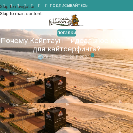
Мы в Telegram
ПОДПИСЫВАЙТЕСЬ
Skip to navigation
Skip to main content
ПОЕЗДКИ
Почему Кейптаун – идеальное место
для кайтсерфинга?
0
KiteTeam
От 20.11.2024