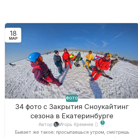
18
МАР
ФОТО
34 фото с Закрытия Сноукайтинг
сезона в Екатеринбурге
1
Автор:
Игорь Кремнёв
Бывает же такое: просыпаешься утром, смотришь