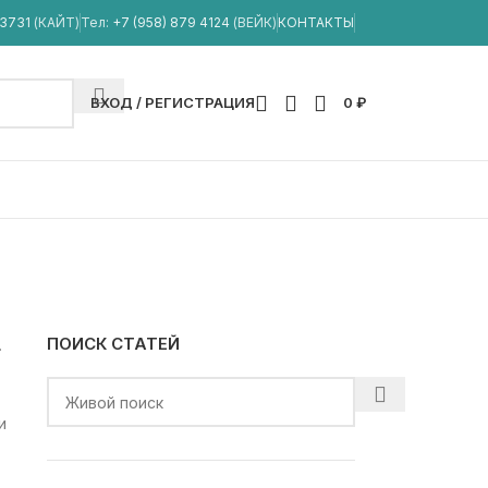
33731
(КАЙТ)
Тел:
+7 (958) 879 4124
(ВЕЙК)
КОНТАКТЫ
ВХОД / РЕГИСТРАЦИЯ
0
₽
ПОИСК СТАТЕЙ
.
и