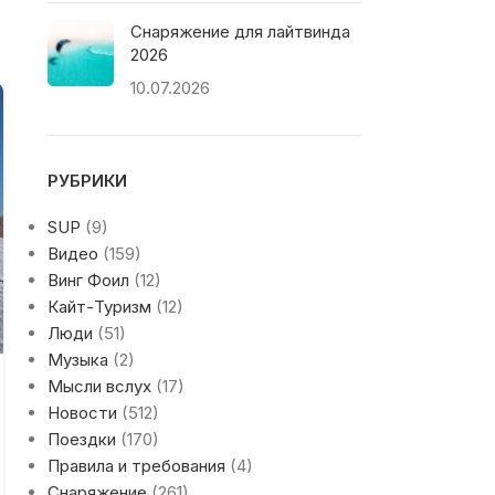
Снаряжение для лайтвинда
2026
10.07.2026
09
ФЕВ
РУБРИКИ
SUP
(9)
Видео
(159)
Винг Фоил
(12)
Кайт-Туризм
(12)
Люди
(51)
Музыка
(2)
Мысли вслух
(17)
СОРЕВНОВАНИЯ
Новости
(512)
Сноукайтинг в Челябинске: Итоги
Поездки
(170)
и победители Кубка Урала
Правила и требования
(4)
Снаряжение
(261)
0