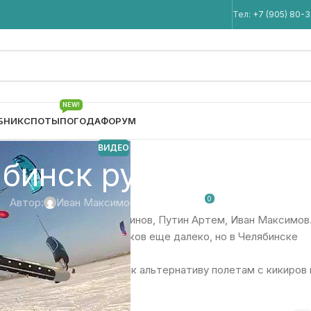
Мы в Telegram
Тел:
+7 (905) 80-
NEW!
БНИК
СПОТЫ
ПОГОДА
ФОРУМ
ВИДЕО
бинск рулит! Видео
0
Автор:
Иван Максимов
От 02.03.2012
к. Катает Руслан Хайрутдинов, Путин Артем, Иван Максимов
nhooked. До серьезных трюков еще далеко, но в Челябинске
рдеры осваивают кайт как альтернативу полетам с кикиров 