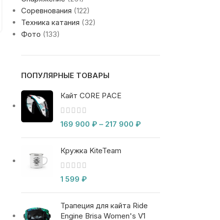
Автор:
Степан Конча
Соревнования
(122)
Завершился третий, финальный день соревнований
Техника катания
(32)
«Кубка Урала», и теперь мы можем официально
Фото
(133)
подвести итоги этого масштабного события. Сн...
ПОПУЛЯРНЫЕ ТОВАРЫ
Кайт CORE PACE
169 900
₽
–
217 900
₽
Кружка KiteTeam
1 599
₽
Трапеция для кайта Ride
Engine Brisa Women's V1