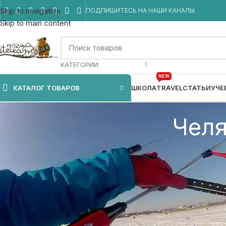
Skip to navigation
ПОДПИШИТЕСЬ НА НАШИ КАНАЛЫ
Skip to main content
КАТЕГОРИИ
NEW
КАТАЛОГ ТОВАРОВ
ШКОЛА
TRAVEL
СТАТЬИ
УЧЕ
Челя
Видео с наших тренировок на озере Шершни город Челябинс
Прыгаем Raley на крюке, bs 360 на крюке, Surf face 360 в u
уровень заметно растет.
Одним из основных моментов стоит заметить, что многие бо
биг эйров. Самое главное не ссать)