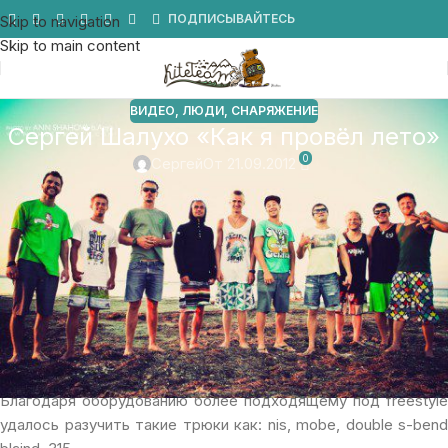
Мы в Telegram
ПОДПИСЫВАЙТЕСЬ
Skip to navigation
Skip to main content
ВИДЕО
,
ЛЮДИ
,
СНАРЯЖЕНИЕ
Сергей Шалухо «Как я провёл лето»
0
Сергей
От 21.09.2012
Привет!
Этим летом я перешел на снаряжение
AIRUSH
. Довольн
новый бренд на российском рынке, но уже завоевавший
доверие у многих зарубежных кайтеров. На AIRUSHаш
катают такие райдеры как: Alex Pastor, Bruna Kajiya, Gisela
Pulido, Bas Koole, Bear Karry, Андрей Сальник (Украина).
Качественно сшитые купола, многофункциональные(размер
бара и длину строп изменять) и очень удобные планки.
Благодаря оборудованию более подходящему под freestyle
удалось разучить такие трюки как: nis, mobe, double s-bend