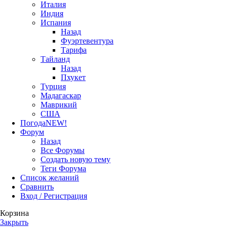
Италия
Индия
Испания
Назад
Фуэртевентура
Тарифа
Тайланд
Назад
Пхукет
Турция
Мадагаскар
Маврикий
США
Погода
NEW!
Форум
Назад
Все Форумы
Создать новую тему
Теги Форума
Список желаний
Сравнить
Вход / Регистрация
Корзина
Закрыть