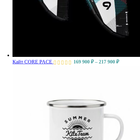
Кайт CORE PACE
169 900
₽
–
217 900
₽