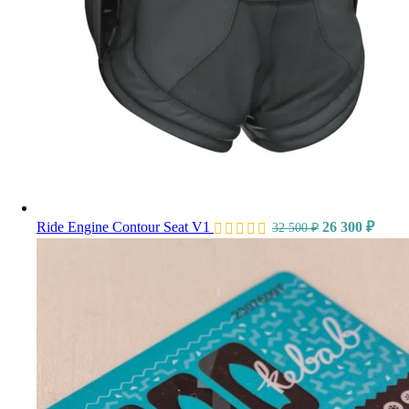
Ride Engine Contour Seat V1
26 300
₽
32 500
₽