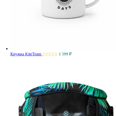
Кружка KiteTeam
1 599
₽