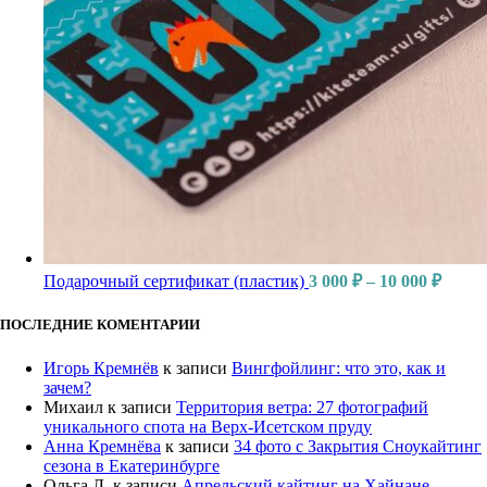
Подарочный сертификат (пластик)
3 000
₽
–
10 000
₽
ПОСЛЕДНИЕ КОМЕНТАРИИ
Игорь Кремнёв
к записи
Вингфойлинг: что это, как и
зачем?
Михаил
к записи
Территория ветра: 27 фотографий
уникального спота на Верх-Исетском пруду
Анна Кремнёва
к записи
34 фото с Закрытия Сноукайтинг
сезона в Екатеринбурге
Ольга Л.
к записи
Апрельский кайтинг на Хайнане