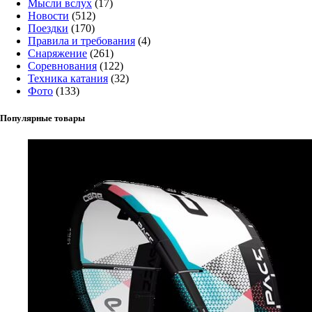
Мысли вслух
(17)
Новости
(512)
Поездки
(170)
Правила и требования
(4)
Снаряжение
(261)
Соревнования
(122)
Техника катания
(32)
Фото
(133)
Популярные товары