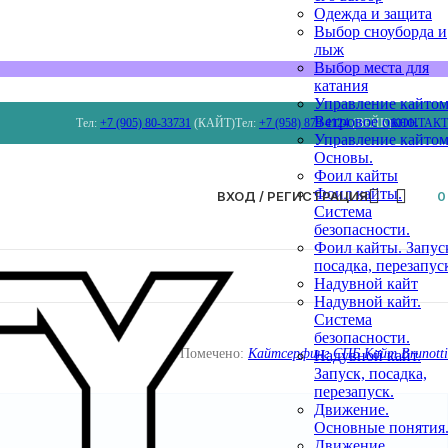
Одежда и защита
Выбор сноуборда и
лыж
Выбор места для
катания
Управление кайтом
Ветровое окно.
Тел:
+7 (905) 80-33731
(КАЙТ)
Тел:
+7 (958) 879 4124
(ВЕЙК)
КОНТАК
Управление кайтом
Основы.
Фоил кайты
Фоил кайты.
ВХОД / РЕГИСТРАЦИЯ
Система
безопасности.
Фоил кайты. Запус
посадка, перезапус
Надувной кайт
Надувной кайт.
Система
безопасности.
Помечено:
Кайтсерфинг СПБ Кайт Brunotti
Надувной кайт.
Запуск, посадка,
перезапуск.
Движение.
Основные понятия
Движение.