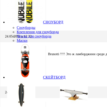
Виталий Поздеев
Участник
СНОУБОРД
Сноуборды
Крепления для сноуборда
Чехлы для сноуборда
24.05.2013 в 12:22
Маски
Brunotti !!!! Это ж ламборджини среди д
Виталий Поздеев
СКЕЙТБОРД
Участник
24.05.2013 в 12:25