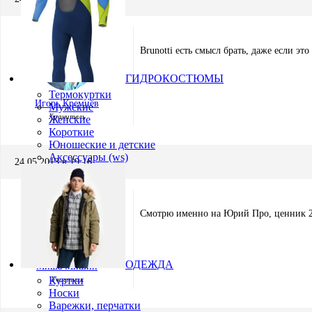
Brunotti есть смысл брать, даже если эт
ГИДРОКОСТЮМЫ
Термокуртки
Игорь Кремнёв
Мужские
Хранитель
Женские
Короткие
Юношеские и детские
Аксессуары (ws)
24.05.2013 в 19:16
Смотрю именно на Юрий Про, ценник 22
ОДЕЖДА
Миша Мишин
Куртки
Участник
Носки
Варежки, перчатки