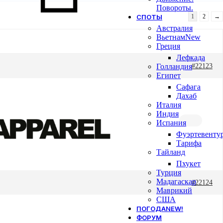
Повороты.
СПОТЫ
1
2
→
Австралия
Вьетнам
New
Греция
Лефкада
Голландия
#22123
Египет
Сафага
Дахаб
Италия
Индия
Испания
Фуэртевенту
Тарифа
Тайланд
Пхукет
Турция
Мадагаскар
#22124
Маврикий
США
ПОГОДА
NEW!
ФОРУМ