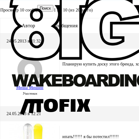
Поиск
Просмотр 10 сообщений - с 1 по 10 (из 20 всего)
Автор
Сообщения
24.05.2013 в 11:32
Планирую купить доску этого бренда, х
Миша Мишин
Участник
24.05.2013 в 12:21
ипать!!!!!! я бы потестил!!!!!!