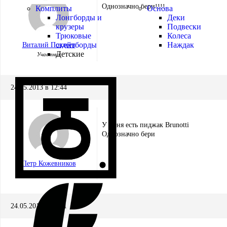
Однозначно бери!!!!
Комплиты
Основа
Лонгборды и
Деки
крузеры
Подвески
Трюковые
Колеса
скейтборды
Наждак
Виталий Поздеев
Детские
Участник
24.05.2013 в 12:44
У меня есть пиджак Brunotti
Однозначно бери
Петр Кожевников
Участник
24.05.2013 в 18:01