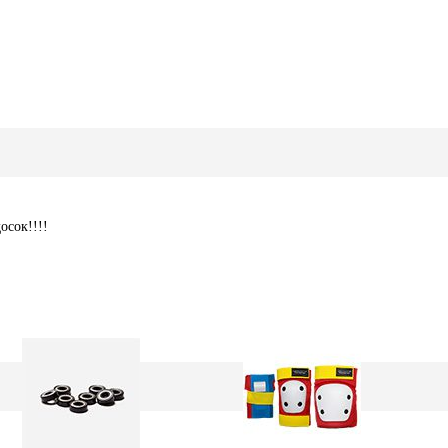
осок!!!!