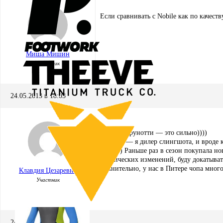
Если сравнивать с Nobile как по качеств
Миша Мишин
Участник
24.05.2013 в 18:03
Пиджак брунотти — это сильно))))
По теме — я дилер слингшота, и вроде к
доски)) Раньше раз в сезон покупала но
критических изменений, буду докатывать
сомнительно, у нас в Питере чопа много
Клавдия Цезаревна
Участник
24.05.2013 в 18:51