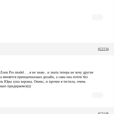
#22134
Zoon Pro model…..я не знаю , и знать теперь не хочу другие
PMa меняется принципиально дизайн, а сама она почти без
ль Юры зуна хороша, Оникс, и прочие я тестила, очень
ильно придираемся)))
#22146