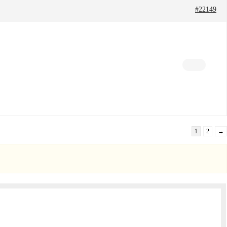
#22149
1
2
→