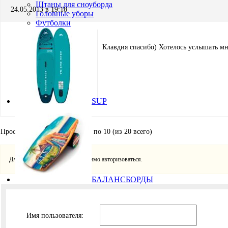
Штаны для сноуборда
24.05.2013 в 19:18
Головные уборы
Футболки
Клавдия спасибо) Хотелось услышать мн
Миша Мишин
Участник
SUP
Просмотр 10 сообщений - с 1 по 10 (из 20 всего)
Для ответа в этой теме необходимо авторизоваться.
БАЛАНСБОРДЫ
Имя пользователя: