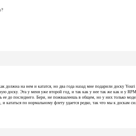
у?
ак должна на нем и кататся, но два года назад мне подарили доску Youri 
вую доску. Эта у меня уже второй год, и так как у нее так же как и у R
 ее до последнего. Бери, не пожваалеешь в общем, но у них только моде
, и кататься по нормальному флету удается редко, так что мы к доскам с