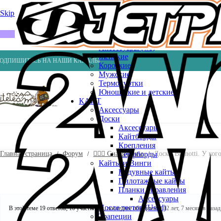
Весла
Насосы
Skip to navigation
Skip to main content
ВЕЙК
Шлемы
ГИДРОКОСТЮМЫ
Аксессуары (ws)
Женские
ОДПИШИТЕСЬ НА НАШИ КАНАЛЫ
Короткие
Мужские
Термокуртки
Юношеские и детские
КАЙТ
Аксессуары
Доски
Аксессуары
Кайтборды
Крепления
Главная страница
Форум
🏄🏼‍♂️ Снаряжение
Доски Brunotti. У ког
Серфборды
Кайты и Винги
Надувные кайты
Пилотажные кайты
Планки управления
Аксессуары
После тестов (Used)
В этой теме 19 ответов, 10 участников, последнее обновление
12 лет, 7 месяцев назад
Трапеции