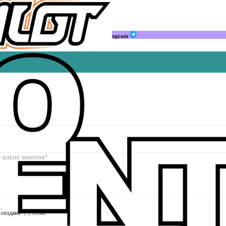
Мы в Telegram
о какие мнения?
создано
Илья
.