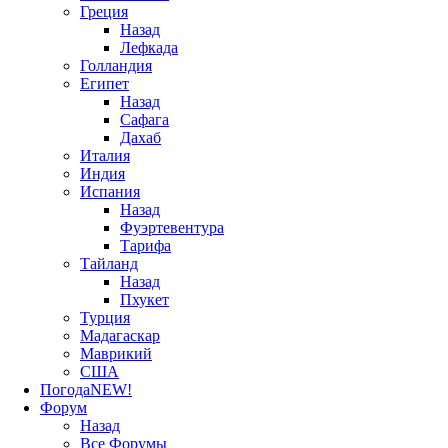
Греция
Назад
Лефкада
Голландия
Египет
Назад
Сафага
Дахаб
Италия
Индия
Испания
Назад
Фуэртевентура
Тарифа
Тайланд
Назад
Пхукет
Турция
Мадагаскар
Маврикий
США
Погода
NEW!
Форум
Назад
Все Форумы