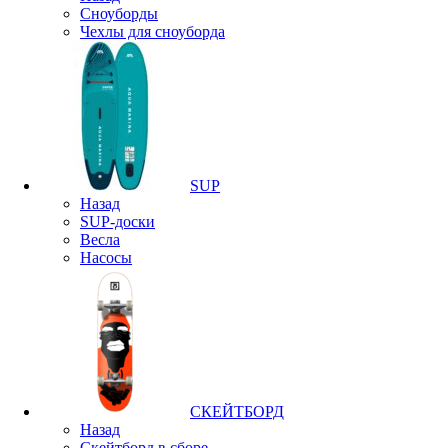
Сноуборды
Чехлы для сноуборда
SUP
Назад
SUP-доски
Весла
Насосы
СКЕЙТБОРД
Назад
Скейтборд в сборе