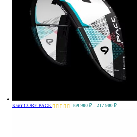
Кайт CORE PACE
169 900
₽
–
217 900
₽