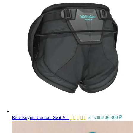
Ride Engine Contour Seat V1
26 300
₽
32 500
₽