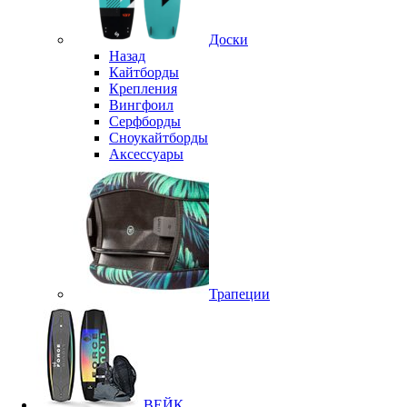
Доски
Назад
Кайтборды
Крепления
Вингфоил
Серфборды
Сноукайтборды
Аксессуары
Трапеции
ВЕЙК