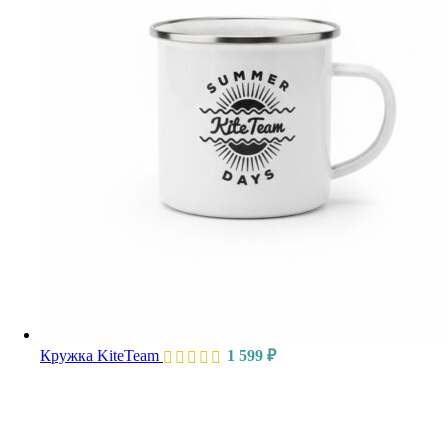
Кружка KiteTeam
1 599
₽