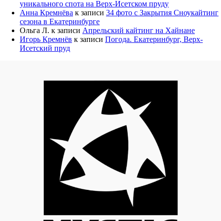
уникального спота на Верх-Исетском пруду
Анна Кремнёва
к записи
34 фото с Закрытия Сноукайтинг
сезона в Екатеринбурге
Ольга Л.
к записи
Апрельский кайтинг на Хайнане
Игорь Кремнёв
к записи
Погода. Екатеринбург, Верх-
Исетский пруд