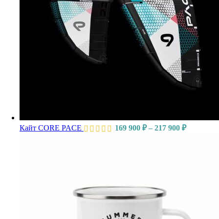
Кайт CORE PACE
169 900
₽
–
217 900
₽