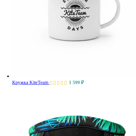
Кружка KiteTeam
1 599
₽