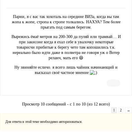
Парни, я с вас так хохоталь на середине ВИЗа, когда вы там
жопа к жопе, стропа к стропе толкались. НАХУА? Тем более
прыгать под самым берегом.
Вырежись ёмаё метров на 200-300 да пуляй или трамвай… И
при закисоне когда я ехал себе в увалочку некоторые
товарисчи прибитые к берегу чето там копошились т.к.
нереально было идти даже в полветра не говоря уж о Вотер
реланч, мать его 😆
Ну звиняйте есличо. я всего лишь чайник начинающий и
высказал своё частное мнение
Просмотр 10 сообщений - с 1 по 10 (из 12 всего)
1
2
→
Для ответа в этой теме необходимо авторизоваться.