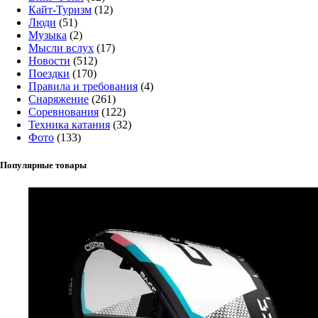
Кайт-Туризм
(12)
Люди
(51)
Музыка
(2)
Мысли вслух
(17)
Новости
(512)
Поездки
(170)
Правила и требования
(4)
Снаряжение
(261)
Соревнования
(122)
Техника катания
(32)
Фото
(133)
Популярные товары