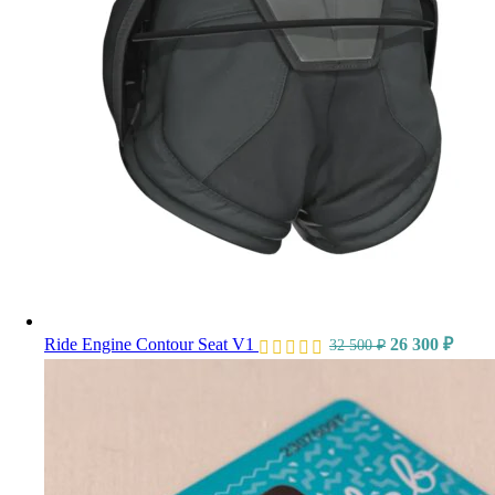
Ride Engine Contour Seat V1
26 300
₽
32 500
₽