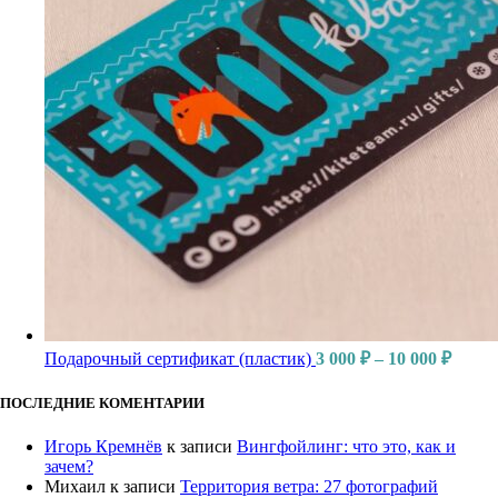
Подарочный сертификат (пластик)
3 000
₽
–
10 000
₽
ПОСЛЕДНИЕ КОМЕНТАРИИ
Игорь Кремнёв
к записи
Вингфойлинг: что это, как и
зачем?
Михаил
к записи
Территория ветра: 27 фотографий