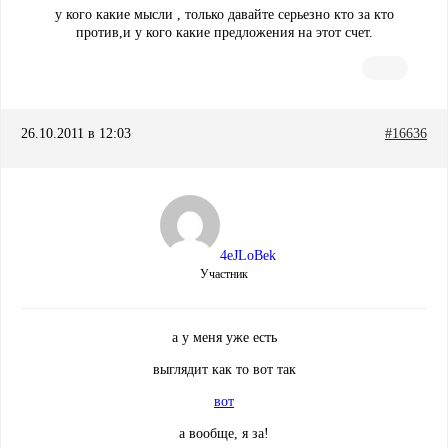
у кого какие мысли , только давайте серьезно кто за кто
против,и у кого какие предложения на этот счет.
26.10.2011 в 12:03
#16636
4eJLoBek
Участник
а у меня уже есть
выглядит как то вот так
вот
а вообще, я за!