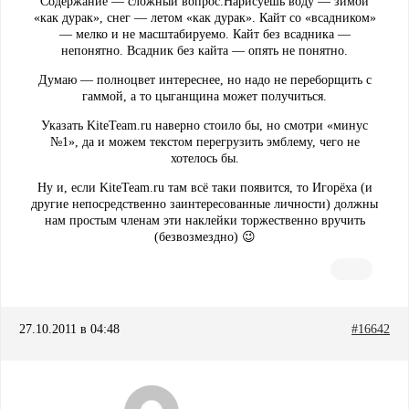
Содержание — сложный вопрос.Нарисуешь воду — зимой
«как дурак», снег — летом «как дурак». Кайт со «всадником»
— мелко и не масштабируемо. Кайт без всадника —
непонятно. Всадник без кайта — опять не понятно.
Думаю — полноцвет интереснее, но надо не переборщить с
гаммой, а то цыганщина может получиться.
Указать KiteTeam.ru наверно стоило бы, но смотри «минус
№1», да и можем текстом перегрузить эмблему, чего не
хотелось бы.
Ну и, если KiteTeam.ru там всё таки появится, то Игорёха (и
другие непосредственно заинтересованные личности) должны
нам простым членам эти наклейки торжественно вручить
(безвозмездно) 😉
27.10.2011 в 04:48
#16642