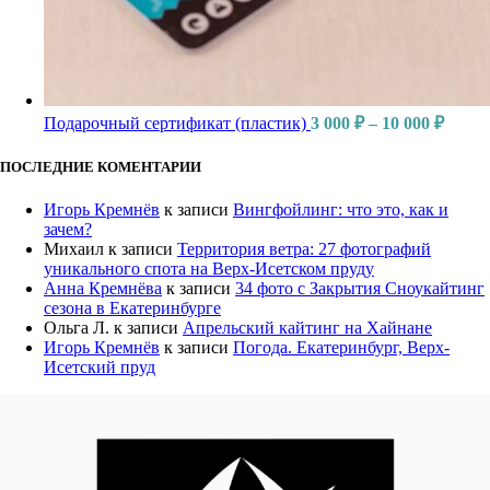
Подарочный сертификат (пластик)
3 000
₽
–
10 000
₽
ПОСЛЕДНИЕ КОМЕНТАРИИ
Игорь Кремнёв
к записи
Вингфойлинг: что это, как и
зачем?
Михаил
к записи
Территория ветра: 27 фотографий
уникального спота на Верх-Исетском пруду
Анна Кремнёва
к записи
34 фото с Закрытия Сноукайтинг
сезона в Екатеринбурге
Ольга Л.
к записи
Апрельский кайтинг на Хайнане
Игорь Кремнёв
к записи
Погода. Екатеринбург, Верх-
Исетский пруд