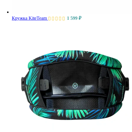
Кружка KiteTeam
1 599
₽