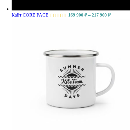
Кайт CORE PACE
169 900
₽
–
217 900
₽