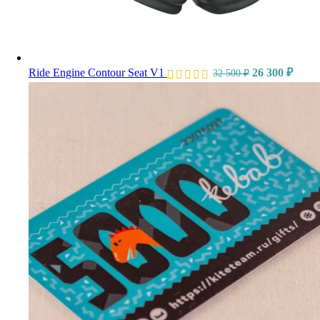
Ride Engine Contour Seat V1
26 300
₽
32 500
₽