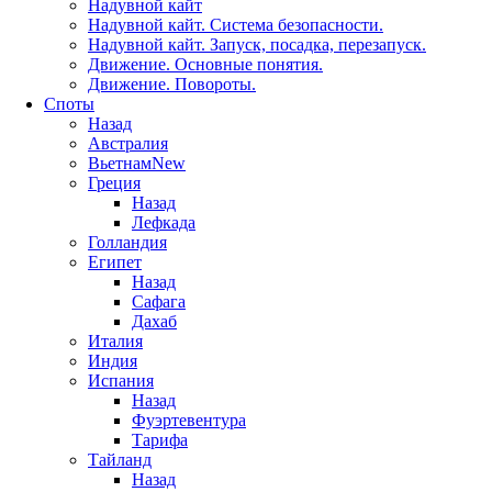
Надувной кайт
Надувной кайт. Система безопасности.
Надувной кайт. Запуск, посадка, перезапуск.
Движение. Основные понятия.
Движение. Повороты.
Споты
Назад
Австралия
Вьетнам
New
Греция
Назад
Лефкада
Голландия
Египет
Назад
Сафага
Дахаб
Италия
Индия
Испания
Назад
Фуэртевентура
Тарифа
Тайланд
Назад