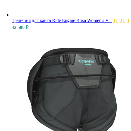
Трапеция для кайта Ride Engine Brisa Women's V1
42 500
₽