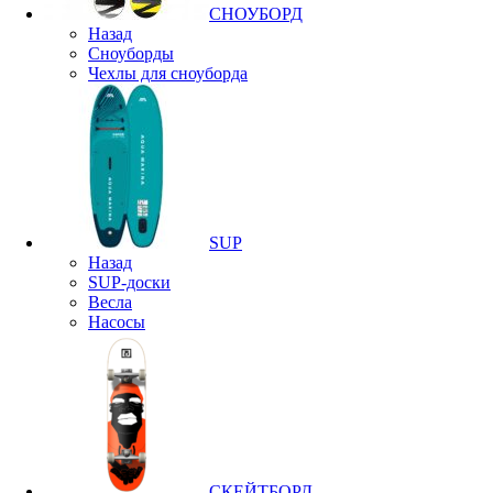
СНОУБОРД
Назад
Сноуборды
Чехлы для сноуборда
SUP
Назад
SUP-доски
Весла
Насосы
СКЕЙТБОРД