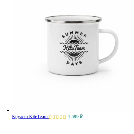
Кружка KiteTeam
1 599
₽