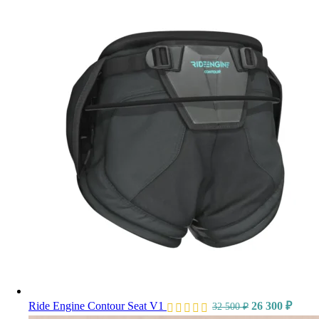
Ride Engine Contour Seat V1
26 300
₽
32 500
₽