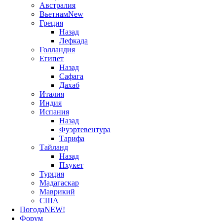
Австралия
Вьетнам
New
Греция
Назад
Лефкада
Голландия
Египет
Назад
Сафага
Дахаб
Италия
Индия
Испания
Назад
Фуэртевентура
Тарифа
Тайланд
Назад
Пхукет
Турция
Мадагаскар
Маврикий
США
Погода
NEW!
Форум