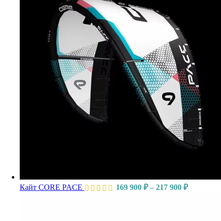
Кайт CORE PACE
169 900
₽
–
217 900
₽