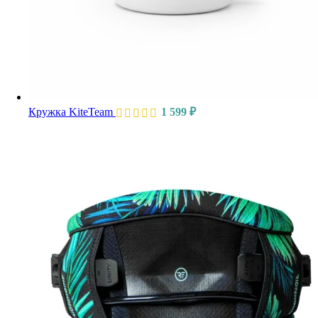
Кружка KiteTeam
1 599
₽