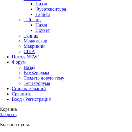
Назад
Фуэртевентура
Тарифа
Тайланд
Назад
Пхукет
Турция
Мадагаскар
Маврикий
США
Погода
NEW!
Форум
Назад
Все Форумы
Создать новую тему
Теги Форума
Список желаний
Сравнить
Вход / Регистрация
Корзина
Закрыть
Корзина пуста.