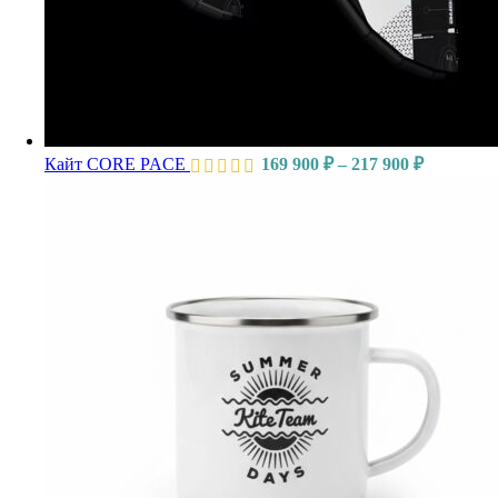
Кайт CORE PACE
169 900
₽
–
217 900
₽