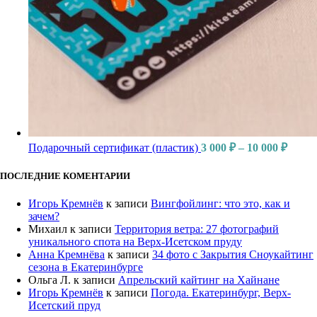
Подарочный сертификат (пластик)
3 000
₽
–
10 000
₽
ПОСЛЕДНИЕ КОМЕНТАРИИ
Игорь Кремнёв
к записи
Вингфойлинг: что это, как и
зачем?
Михаил
к записи
Территория ветра: 27 фотографий
уникального спота на Верх-Исетском пруду
Анна Кремнёва
к записи
34 фото с Закрытия Сноукайтинг
сезона в Екатеринбурге
Ольга Л.
к записи
Апрельский кайтинг на Хайнане
Игорь Кремнёв
к записи
Погода. Екатеринбург, Верх-
Исетский пруд