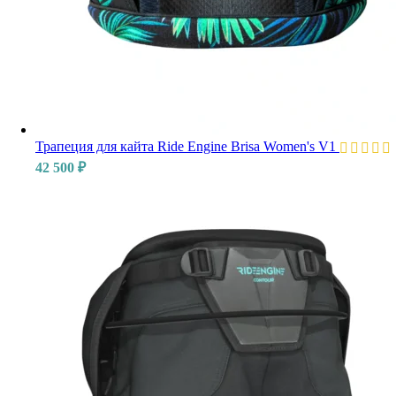
Трапеция для кайта Ride Engine Brisa Women's V1
42 500
₽