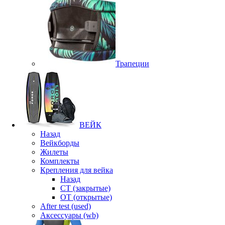
Трапеции
ВЕЙК
Назад
Вейкборды
Жилеты
Комплекты
Крепления для вейка
Назад
CT (закрытые)
OT (открытые)
After test (used)
Аксессуары (wb)