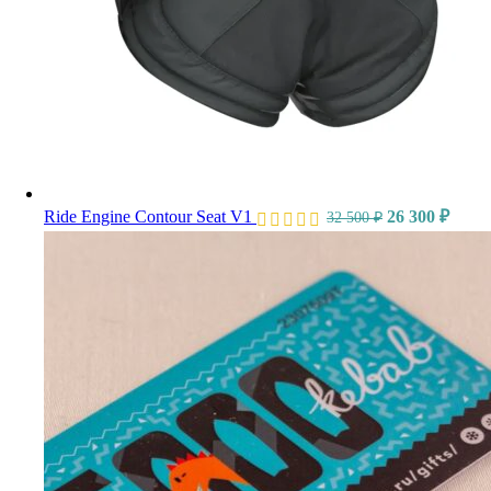
Ride Engine Contour Seat V1
26 300
₽
32 500
₽