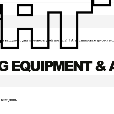
з выходного дня и температурой повыше!!! А то свинцовые труселя можно
ы выходишь