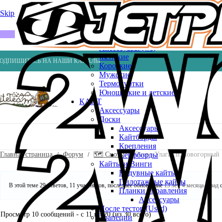
Весла
Насосы
Skip to navigation
Skip to main content
ВЕЙК
Шлемы
ГИДРОКОСТЮМЫ
Аксессуары (ws)
Женские
ОДПИШИТЕСЬ НА НАШИ КАНАЛЫ
Короткие
Мужские
Термокуртки
Юношеские и детские
КАЙТ
Аксессуары
Доски
Аксессуары
Кайтборды
Крепления
Главная страница
Форум
🗺️ Споты
Озеро Улагач п.Новогорный
Серфборды
Кайты и Винги
Надувные кайты
Пилотажные кайты
В этой теме 29 ответов, 11 участников, последнее обновление
13 лет, 4 месяца назад
с
Планки управления
Аксессуары
После тестов (Used)
Просмотр 10 сообщений - с 11 по 20 (из 30 всего)
Трапеции