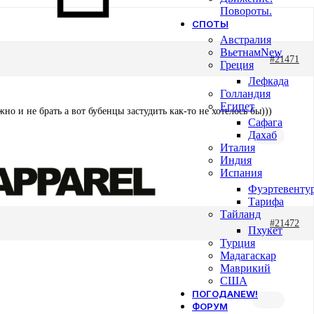
Повороты.
СПОТЫ
Австралия
Вьетнам
New
#21471
Греция
Лефкада
Голландия
Египет
 и не брать а вот бубенцы застудить как-то не хотелось бы)))
Сафага
Дахаб
Италия
Индия
Испания
Фуэртевенту
Тарифа
Тайланд
#21472
Пхукет
Турция
Мадагаскар
Маврикий
США
ПОГОДА
NEW!
ФОРУМ