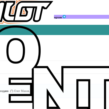
Мы в Telegram
оздано
Олег Махов
.