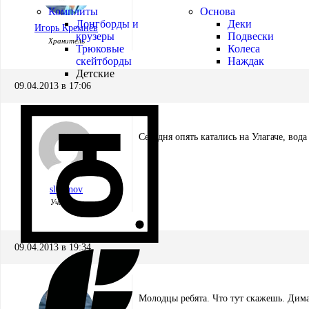
Комплиты
Основа
Лонгборды и
Деки
Игорь Кремнёв
крузеры
Подвески
Хранитель
Трюковые
Колеса
скейтборды
Наждак
Детские
09.04.2013 в 17:06
Сегодня опять катались на Улагаче, вод
slukinov
Участник
09.04.2013 в 19:34
Молодцы ребята. Что тут скажешь. Дим