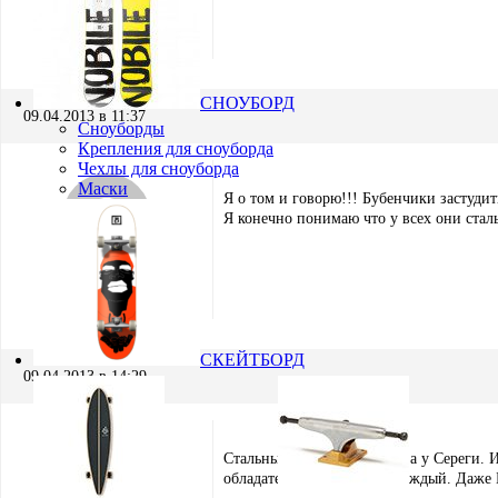
Mishgan
Участник
СНОУБОРД
09.04.2013 в 11:37
Сноуборды
Крепления для сноуборда
Чехлы для сноуборда
Маски
Я о том и говорю!!! Бубенчики застудить
Я конечно понимаю что у всех они сталь
Виталий Поздеев
Участник
СКЕЙТБОРД
09.04.2013 в 14:29
Стальные яйца не у бабаса, а у Сереги.
обладателем может стать каждый. Даже 