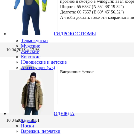
прогноз я смотрю в windguru: ввёл коо
Широта: 55.6387 (N 55° 38′ 19.32″)
Долгота: 60.7657 (E 60° 45′ 56.52″)
А чтобы доехать тоже эти координаты м
slukinov
Участник
ГИДРОКОСТЮМЫ
Термокуртки
Мужские
10.04.2013 в 17:56
Женские
Короткие
Юношеские и детские
Аксессуары (ws)
Вчерашние фотки:
slukinov
Участник
ОДЕЖДА
Куртки
10.04.2013 в 18:51
Носки
Варежки, перчатки