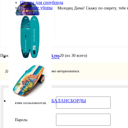
Штаны для сноуборда
Головные уборы
Молодец Дима! Скажу по секрету, тебе 
Футболки
Игорь Кремнёв
Хранитель
Просмотр 10 сообщений - с 11 по 20 (из 30 всего)
SUP
Для ответа в этой теме необходимо авторизоваться.
БАЛАНСБОРДЫ
Имя пользователя:
Пароль: