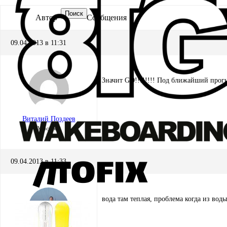
Поиск
Автор
Сообщения
09.04.2013 в 11:31
Значит GO!!!!!!!! Под ближайший прогно
Виталий Поздеев
Участник
09.04.2013 в 11:33
вода там теплая, проблема когда из вод