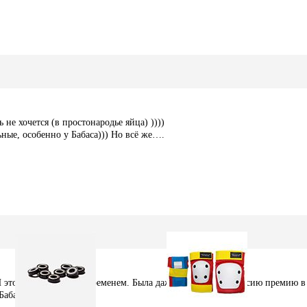
 не хочется (в простонародье яйца) ))))
ные, особенно у Бабаса))) Но всё же….
 И этот факт проверен временем. Была даже мысль учредить сию премию в
Бабас))