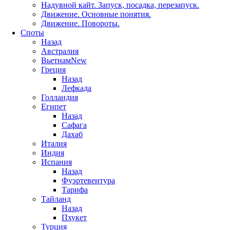
Надувной кайт. Запуск, посадка, перезапуск.
Движение. Основные понятия.
Движение. Повороты.
Споты
Назад
Австралия
Вьетнам
New
Греция
Назад
Лефкада
Голландия
Египет
Назад
Сафага
Дахаб
Италия
Индия
Испания
Назад
Фуэртевентура
Тарифа
Тайланд
Назад
Пхукет
Турция