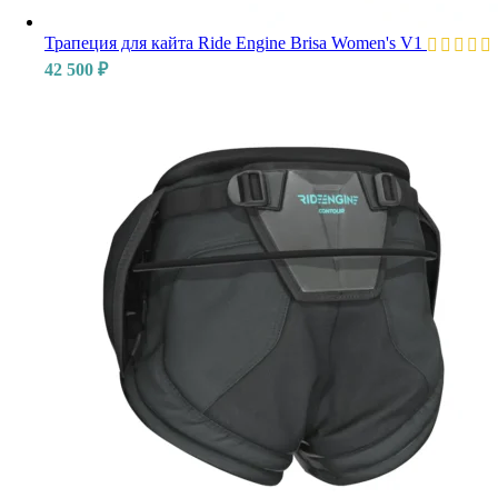
Трапеция для кайта Ride Engine Brisa Women's V1
42 500
₽