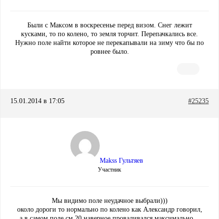
Были с Максом в воскресенье перед визом. Снег лежит
кусками, то по колено, то земля торчит. Перепачкались все.
Нужно поле найти которое не перекапывали на зиму что бы по
ровнее было.
15.01.2014 в 17:05
#25235
Makss Гультяев
Участник
Мы видимо поле неудачное выбрали)))
около дороги то нормально по колено как Александр говорил,
а в самом поле см 20 наверное проваливался максимально…