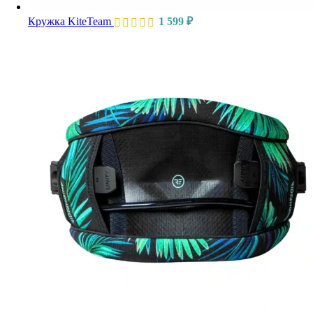
Кружка KiteTeam
1 599
₽