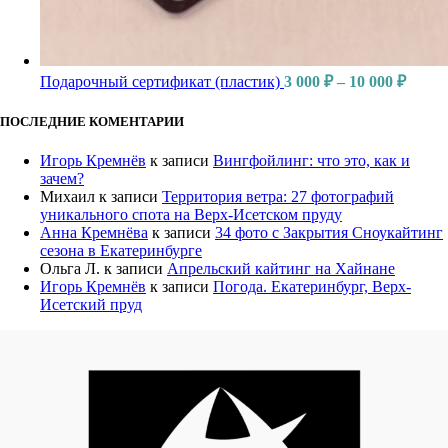
Подарочный сертификат (пластик)
3 000
₽
–
10 000
₽
ПОСЛЕДНИЕ КОМЕНТАРИИ
Игорь Кремнёв
к записи
Вингфойлинг: что это, как и
зачем?
Михаил
к записи
Территория ветра: 27 фотографий
уникального спота на Верх-Исетском пруду
Анна Кремнёва
к записи
34 фото с Закрытия Сноукайтинг
сезона в Екатеринбурге
Ольга Л.
к записи
Апрельский кайтинг на Хайнане
Игорь Кремнёв
к записи
Погода. Екатеринбург, Верх-
Исетский пруд