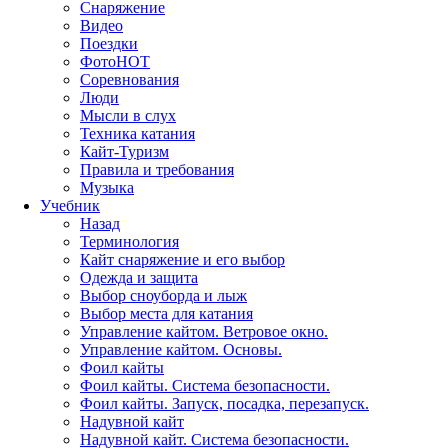
Снаряжение
Видео
Поездки
Фото
HOT
Соревнования
Люди
Мысли в слух
Техника катания
Кайт-Туризм
Правила и требования
Музыка
Учебник
Назад
Терминология
Кайт снаряжение и его выбор
Одежда и защита
Выбор сноуборда и лыж
Выбор места для катания
Управление кайтом. Ветровое окно.
Управление кайтом. Основы.
Фоил кайты
Фоил кайты. Система безопасности.
Фоил кайты. Запуск, посадка, перезапуск.
Надувной кайт
Надувной кайт. Система безопасности.