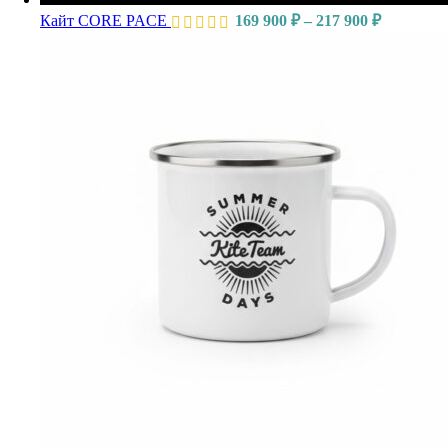
Кайт CORE PACE
169 900
₽
–
217 900
₽