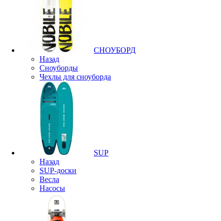
СНОУБОРД
Назад
Сноуборды
Чехлы для сноуборда
SUP
Назад
SUP-доски
Весла
Насосы